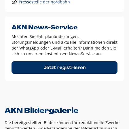
Pressestelle der nordbahn
Alle anderen Logo-Varianten dürfen nur in Ausnahmefällen
eingesetzt werden und bedürfen der vorherigen Absprache
mit der Marketingabteilung.
Diese Ausnahmen sind zum Beispiel:
AKN News-Service
weißes Logo auf anderen farbigen Hintergründen als
Möchten Sie Fahrplanänderungen,
dem AKN Blau,
Störungsmeldungen und aktuelle Informationen direkt
weißes Logo auf Fotohintergründen,
per WhatsApp oder E-Mail erhalten? Dann melden Sie
sich zu unserem kostenlosen News-Service an.
schwarzes Logo für reine Schwarz-Weiß-Umsetzungen
Um das Logo herum muss ein Schutzraum von jeweils einer
Jetzt registrieren
Höhe bzw. Breite des N aus AKN in alle Richtungen
eingehalten werden – ausgehend vom AKN Schriftzug. In
diesem Bereich dürfen keine anderen Logos, Grafikelemente
oder Ähnliches platziert werden.
AKN Bildergalerie
Die bereitgestellten Bilder können für redaktionelle Zwecke
genutzt werden. Eine Veränderung der Bilder ist nur nach