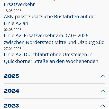
Ersatzverkehr
13.03.2026
AKN passt zusätzliche Busfahrten auf der
Linie A2 an
02.03.2026
Linie A2: Ersatzverkehr am 07.03.2026
zwischen Norderstedt Mitte und Ulzburg Süd
27.01.2026
Linie A2: Durchfahrt ohne Umsteigen in
Quickborner Straße an den Wochenenden
2025
23.12.2025
28
Projekt S5: Start der Bauarbeiten am
F
2024
Bahnhof Henstedt-Ulzburg im Januar 2026
10.12.2024
28
Großprojekt S5: Sperrung der Bahnstraße in
F
2023