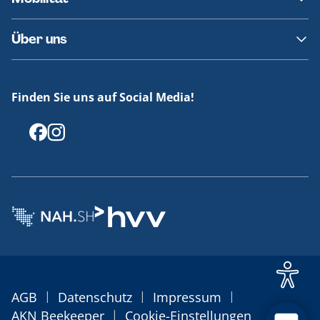
Fundsachen
Häufige Fragen
Barrierefreies Reisen
Über uns
Erklärung Barrierefreiheit
Historie
Medienportal
Finden Sie uns auf Social Media!
Offenlegungen
|
|
|
AGB
Datenschutz
Impressum
|
AKN Beekeeper
Cookie-Einstellungen