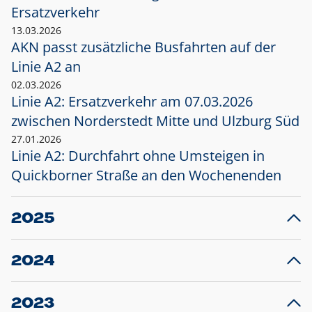
Ersatzverkehr
13.03.2026
AKN passt zusätzliche Busfahrten auf der
Linie A2 an
02.03.2026
Linie A2: Ersatzverkehr am 07.03.2026
zwischen Norderstedt Mitte und Ulzburg Süd
27.01.2026
Linie A2: Durchfahrt ohne Umsteigen in
Quickborner Straße an den Wochenenden
2025
23.12.2025
28
Projekt S5: Start der Bauarbeiten am
F
2024
Bahnhof Henstedt-Ulzburg im Januar 2026
10.12.2024
28
Großprojekt S5: Sperrung der Bahnstraße in
F
2023