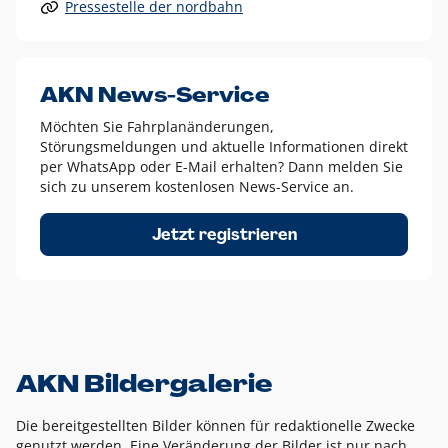
Pressestelle der nordbahn
Alle anderen Logo-Varianten dürfen nur in Ausnahmefällen
eingesetzt werden und bedürfen der vorherigen Absprache
mit der Marketingabteilung.
Diese Ausnahmen sind zum Beispiel:
AKN News-Service
weißes Logo auf anderen farbigen Hintergründen als
Möchten Sie Fahrplanänderungen,
dem AKN Blau,
Störungsmeldungen und aktuelle Informationen direkt
weißes Logo auf Fotohintergründen,
per WhatsApp oder E-Mail erhalten? Dann melden Sie
sich zu unserem kostenlosen News-Service an.
schwarzes Logo für reine Schwarz-Weiß-Umsetzungen
Um das Logo herum muss ein Schutzraum von jeweils einer
Jetzt registrieren
Höhe bzw. Breite des N aus AKN in alle Richtungen
eingehalten werden – ausgehend vom AKN Schriftzug. In
diesem Bereich dürfen keine anderen Logos, Grafikelemente
oder Ähnliches platziert werden.
AKN Bildergalerie
Die bereitgestellten Bilder können für redaktionelle Zwecke
genutzt werden. Eine Veränderung der Bilder ist nur nach