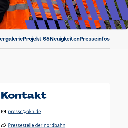
dergalerie
Projekt S5
Neuigkeiten
Presseinfos
Kontakt
presse@akn.de
Pressestelle der nordbahn