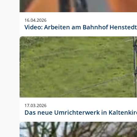
Anwendungsgröße im Layout:
Die Logohöhe beträgt 4 – 10 % der jeweiligen For
16.04.2026
folgende fest definierte Anwendungsgrößen im Lay
Video: Arbeiten am Bahnhof Henstedt
DIN A4 – 11 mm hoch (4 %)
DIN A3 – 15 mm hoch (5 %)
DIN A1 – 39 mm hoch (5 %)
DIN lang – 10 mm hoch (5 %)
1080 x 1080 px – 78 px hoch (7 %)
In Ausnahmefällen darf das Logo jedoch auch größe
stets der vorherigen Absprache mit der Marketinga
17.03.2026
Das neue Umrichterwerk in Kaltenki