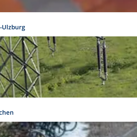
mathöhe. Daraus ergeben sich für gängige Formate
out:
-Ulzburg
r oder kleiner gesetzt werden. Dazu bedarf es jedoch
bteilung.
rchen