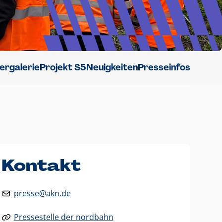
dergalerie
Projekt S5
Neuigkeiten
Presseinfos
Kontakt
presse@akn.de
Pressestelle der nordbahn