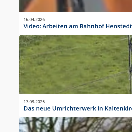
Anwendungsgröße im Layout:
Die Logohöhe beträgt 4 – 10 % der jeweiligen For
16.04.2026
folgende fest definierte Anwendungsgrößen im Lay
Video: Arbeiten am Bahnhof Henstedt
DIN A4 – 11 mm hoch (4 %)
DIN A3 – 15 mm hoch (5 %)
DIN A1 – 39 mm hoch (5 %)
DIN lang – 10 mm hoch (5 %)
1080 x 1080 px – 78 px hoch (7 %)
In Ausnahmefällen darf das Logo jedoch auch größe
stets der vorherigen Absprache mit der Marketinga
17.03.2026
Das neue Umrichterwerk in Kaltenki