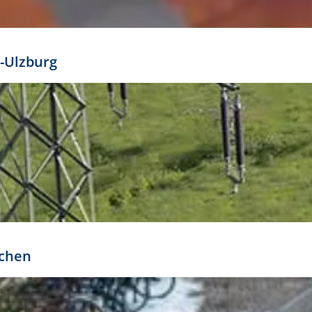
mathöhe. Daraus ergeben sich für gängige Formate
out:
-Ulzburg
r oder kleiner gesetzt werden. Dazu bedarf es jedoch
bteilung.
rchen