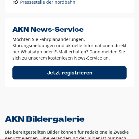
Pressestelle der nordbahn
Alle anderen Logo-Varianten dürfen nur in Ausnahmefällen
eingesetzt werden und bedürfen der vorherigen Absprache
mit der Marketingabteilung.
Diese Ausnahmen sind zum Beispiel:
AKN News-Service
weißes Logo auf anderen farbigen Hintergründen als
Möchten Sie Fahrplanänderungen,
dem AKN Blau,
Störungsmeldungen und aktuelle Informationen direkt
weißes Logo auf Fotohintergründen,
per WhatsApp oder E-Mail erhalten? Dann melden Sie
sich zu unserem kostenlosen News-Service an.
schwarzes Logo für reine Schwarz-Weiß-Umsetzungen
Um das Logo herum muss ein Schutzraum von jeweils einer
Jetzt registrieren
Höhe bzw. Breite des N aus AKN in alle Richtungen
eingehalten werden – ausgehend vom AKN Schriftzug. In
diesem Bereich dürfen keine anderen Logos, Grafikelemente
oder Ähnliches platziert werden.
AKN Bildergalerie
Die bereitgestellten Bilder können für redaktionelle Zwecke
genutzt werden. Eine Veränderung der Bilder ist nur nach