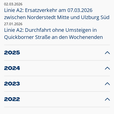
02.03.2026
Linie A2: Ersatzverkehr am 07.03.2026
zwischen Norderstedt Mitte und Ulzburg Süd
27.01.2026
Linie A2: Durchfahrt ohne Umsteigen in
Quickborner Straße an den Wochenenden
2025
23.12.2025
28
Projekt S5: Start der Bauarbeiten am
F
2024
Bahnhof Henstedt-Ulzburg im Januar 2026
10.12.2024
28
Großprojekt S5: Sperrung der Bahnstraße in
F
2023
Ellerau mit Ausweitung des Ersatzverkehrs
20.12.2023
14
Schleswig-Holstein verlängert den
A
2022
Verkehrsvertrag der AKN und bestellt den
T
22.12.2022
12
Expresszug für die Strecke Norderstedt -
Baustart S21 am 16.01.2023: Fahrplan
B