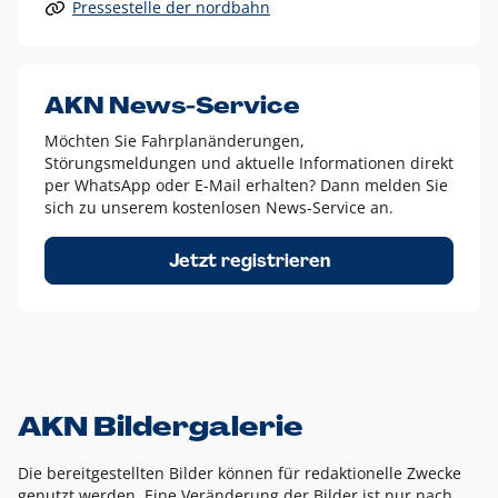
Pressestelle der nordbahn
Alle anderen Logo-Varianten dürfen nur in Ausnahmefällen
eingesetzt werden und bedürfen der vorherigen Absprache
mit der Marketingabteilung.
Diese Ausnahmen sind zum Beispiel:
AKN News-Service
weißes Logo auf anderen farbigen Hintergründen als
Möchten Sie Fahrplanänderungen,
dem AKN Blau,
Störungsmeldungen und aktuelle Informationen direkt
weißes Logo auf Fotohintergründen,
per WhatsApp oder E-Mail erhalten? Dann melden Sie
sich zu unserem kostenlosen News-Service an.
schwarzes Logo für reine Schwarz-Weiß-Umsetzungen
Um das Logo herum muss ein Schutzraum von jeweils einer
Jetzt registrieren
Höhe bzw. Breite des N aus AKN in alle Richtungen
eingehalten werden – ausgehend vom AKN Schriftzug. In
diesem Bereich dürfen keine anderen Logos, Grafikelemente
oder Ähnliches platziert werden.
AKN Bildergalerie
Die bereitgestellten Bilder können für redaktionelle Zwecke
genutzt werden. Eine Veränderung der Bilder ist nur nach