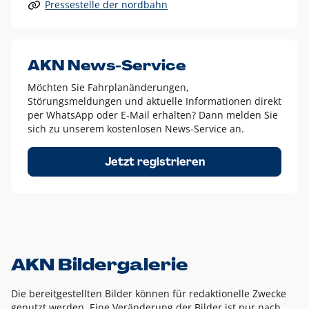
Pressestelle der nordbahn
Alle anderen Logo-Varianten dürfen nur in Ausnahmefällen
eingesetzt werden und bedürfen der vorherigen Absprache
mit der Marketingabteilung.
Diese Ausnahmen sind zum Beispiel:
AKN News-Service
weißes Logo auf anderen farbigen Hintergründen als
Möchten Sie Fahrplanänderungen,
dem AKN Blau,
Störungsmeldungen und aktuelle Informationen direkt
weißes Logo auf Fotohintergründen,
per WhatsApp oder E-Mail erhalten? Dann melden Sie
sich zu unserem kostenlosen News-Service an.
schwarzes Logo für reine Schwarz-Weiß-Umsetzungen
Um das Logo herum muss ein Schutzraum von jeweils einer
Jetzt registrieren
Höhe bzw. Breite des N aus AKN in alle Richtungen
eingehalten werden – ausgehend vom AKN Schriftzug. In
diesem Bereich dürfen keine anderen Logos, Grafikelemente
oder Ähnliches platziert werden.
AKN Bildergalerie
Die bereitgestellten Bilder können für redaktionelle Zwecke
genutzt werden. Eine Veränderung der Bilder ist nur nach