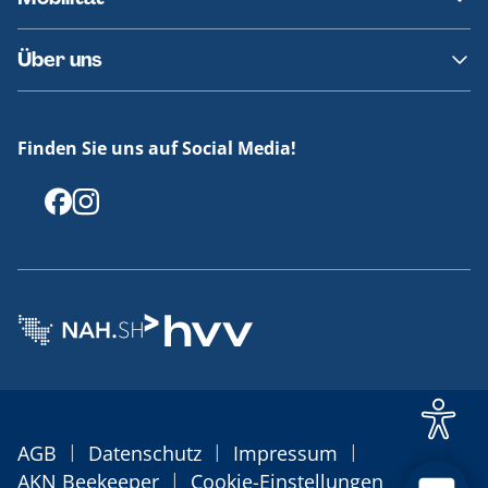
Fundsachen
Häufige Fragen
Barrierefreies Reisen
Über uns
Erklärung Barrierefreiheit
Historie
Medienportal
Finden Sie uns auf Social Media!
Offenlegungen
|
|
|
AGB
Datenschutz
Impressum
|
AKN Beekeeper
Cookie-Einstellungen