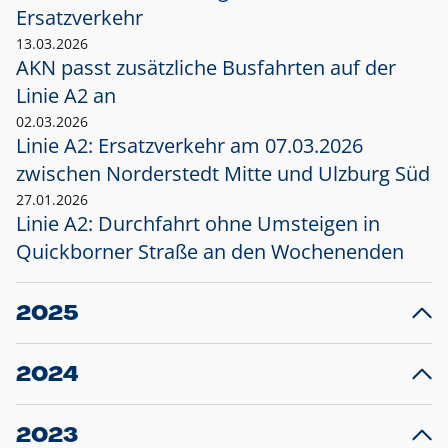
Ersatzverkehr
13.03.2026
AKN passt zusätzliche Busfahrten auf der
Linie A2 an
02.03.2026
Linie A2: Ersatzverkehr am 07.03.2026
zwischen Norderstedt Mitte und Ulzburg Süd
27.01.2026
Linie A2: Durchfahrt ohne Umsteigen in
Quickborner Straße an den Wochenenden
2025
23.12.2025
28
Projekt S5: Start der Bauarbeiten am
F
2024
Bahnhof Henstedt-Ulzburg im Januar 2026
10.12.2024
28
Großprojekt S5: Sperrung der Bahnstraße in
F
2023