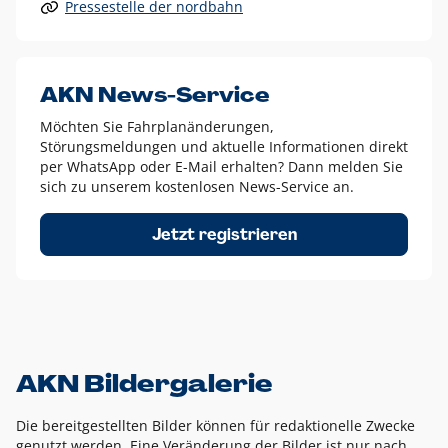
Pressestelle der nordbahn
Alle anderen Logo-Varianten dürfen nur in Ausnahmefällen
eingesetzt werden und bedürfen der vorherigen Absprache
mit der Marketingabteilung.
Diese Ausnahmen sind zum Beispiel:
AKN News-Service
weißes Logo auf anderen farbigen Hintergründen als
Möchten Sie Fahrplanänderungen,
dem AKN Blau,
Störungsmeldungen und aktuelle Informationen direkt
weißes Logo auf Fotohintergründen,
per WhatsApp oder E-Mail erhalten? Dann melden Sie
sich zu unserem kostenlosen News-Service an.
schwarzes Logo für reine Schwarz-Weiß-Umsetzungen
Um das Logo herum muss ein Schutzraum von jeweils einer
Jetzt registrieren
Höhe bzw. Breite des N aus AKN in alle Richtungen
eingehalten werden – ausgehend vom AKN Schriftzug. In
diesem Bereich dürfen keine anderen Logos, Grafikelemente
oder Ähnliches platziert werden.
AKN Bildergalerie
Die bereitgestellten Bilder können für redaktionelle Zwecke
genutzt werden. Eine Veränderung der Bilder ist nur nach