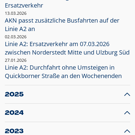
Ersatzverkehr
13.03.2026
AKN passt zusätzliche Busfahrten auf der
Linie A2 an
02.03.2026
Linie A2: Ersatzverkehr am 07.03.2026
zwischen Norderstedt Mitte und Ulzburg Süd
27.01.2026
Linie A2: Durchfahrt ohne Umsteigen in
Quickborner Straße an den Wochenenden
2025
23.12.2025
28
Projekt S5: Start der Bauarbeiten am
F
2024
Bahnhof Henstedt-Ulzburg im Januar 2026
10.12.2024
28
Großprojekt S5: Sperrung der Bahnstraße in
F
2023