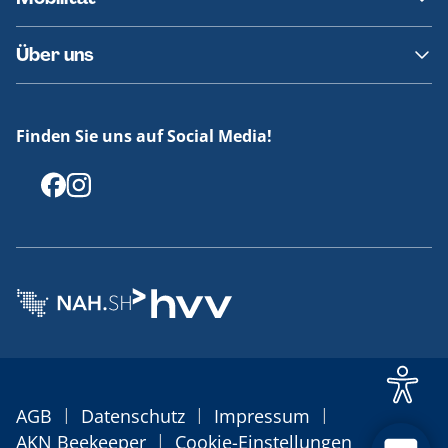
Fundsachen
Häufige Fragen
Barrierefreies Reisen
Über uns
Erklärung Barrierefreiheit
Historie
Medienportal
Finden Sie uns auf Social Media!
Offenlegungen
|
|
|
AGB
Datenschutz
Impressum
|
AKN Beekeeper
Cookie-Einstellungen