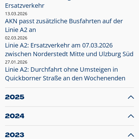
Ersatzverkehr
13.03.2026
AKN passt zusätzliche Busfahrten auf der
Linie A2 an
02.03.2026
Linie A2: Ersatzverkehr am 07.03.2026
zwischen Norderstedt Mitte und Ulzburg Süd
27.01.2026
Linie A2: Durchfahrt ohne Umsteigen in
Quickborner Straße an den Wochenenden
2025
23.12.2025
28
Projekt S5: Start der Bauarbeiten am
F
2024
Bahnhof Henstedt-Ulzburg im Januar 2026
10.12.2024
28
Großprojekt S5: Sperrung der Bahnstraße in
F
2023