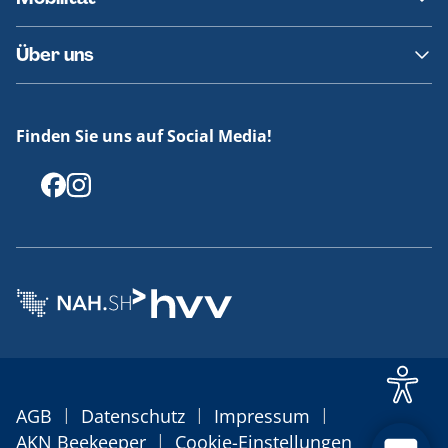
Fundsachen
Häufige Fragen
Barrierefreies Reisen
Über uns
Erklärung Barrierefreiheit
Historie
Medienportal
Finden Sie uns auf Social Media!
Offenlegungen
|
|
|
AGB
Datenschutz
Impressum
|
AKN Beekeeper
Cookie-Einstellungen