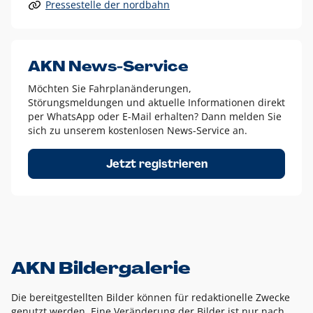
Pressestelle der nordbahn
Alle anderen Logo-Varianten dürfen nur in Ausnahmefällen
eingesetzt werden und bedürfen der vorherigen Absprache
mit der Marketingabteilung.
Diese Ausnahmen sind zum Beispiel:
AKN News-Service
weißes Logo auf anderen farbigen Hintergründen als
Möchten Sie Fahrplanänderungen,
dem AKN Blau,
Störungsmeldungen und aktuelle Informationen direkt
weißes Logo auf Fotohintergründen,
per WhatsApp oder E-Mail erhalten? Dann melden Sie
sich zu unserem kostenlosen News-Service an.
schwarzes Logo für reine Schwarz-Weiß-Umsetzungen
Um das Logo herum muss ein Schutzraum von jeweils einer
Jetzt registrieren
Höhe bzw. Breite des N aus AKN in alle Richtungen
eingehalten werden – ausgehend vom AKN Schriftzug. In
diesem Bereich dürfen keine anderen Logos, Grafikelemente
oder Ähnliches platziert werden.
AKN Bildergalerie
Die bereitgestellten Bilder können für redaktionelle Zwecke
genutzt werden. Eine Veränderung der Bilder ist nur nach