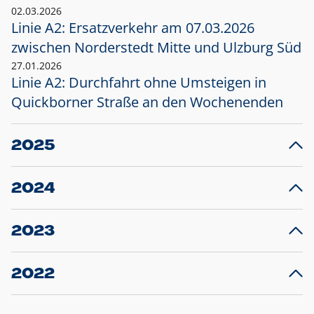
02.03.2026
Linie A2: Ersatzverkehr am 07.03.2026
zwischen Norderstedt Mitte und Ulzburg Süd
27.01.2026
Linie A2: Durchfahrt ohne Umsteigen in
Quickborner Straße an den Wochenenden
2025
23.12.2025
28
Projekt S5: Start der Bauarbeiten am
F
2024
Bahnhof Henstedt-Ulzburg im Januar 2026
10.12.2024
28
Großprojekt S5: Sperrung der Bahnstraße in
F
2023
Ellerau mit Ausweitung des Ersatzverkehrs
20.12.2023
14
Schleswig-Holstein verlängert den
A
2022
Verkehrsvertrag der AKN und bestellt den
T
22.12.2022
12
Expresszug für die Strecke Norderstedt -
Baustart S21 am 16.01.2023: Fahrplan
B