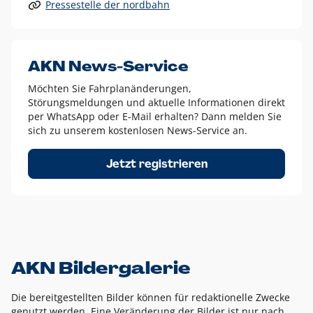
Pressestelle der nordbahn
Alle anderen Logo-Varianten dürfen nur in Ausnahmefällen
eingesetzt werden und bedürfen der vorherigen Absprache
mit der Marketingabteilung.
Diese Ausnahmen sind zum Beispiel:
AKN News-Service
weißes Logo auf anderen farbigen Hintergründen als
Möchten Sie Fahrplanänderungen,
dem AKN Blau,
Störungsmeldungen und aktuelle Informationen direkt
weißes Logo auf Fotohintergründen,
per WhatsApp oder E-Mail erhalten? Dann melden Sie
sich zu unserem kostenlosen News-Service an.
schwarzes Logo für reine Schwarz-Weiß-Umsetzungen
Um das Logo herum muss ein Schutzraum von jeweils einer
Jetzt registrieren
Höhe bzw. Breite des N aus AKN in alle Richtungen
eingehalten werden – ausgehend vom AKN Schriftzug. In
diesem Bereich dürfen keine anderen Logos, Grafikelemente
oder Ähnliches platziert werden.
AKN Bildergalerie
Die bereitgestellten Bilder können für redaktionelle Zwecke
genutzt werden. Eine Veränderung der Bilder ist nur nach