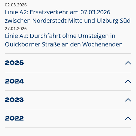
02.03.2026
Linie A2: Ersatzverkehr am 07.03.2026
zwischen Norderstedt Mitte und Ulzburg Süd
27.01.2026
Linie A2: Durchfahrt ohne Umsteigen in
Quickborner Straße an den Wochenenden
2025
23.12.2025
28
Projekt S5: Start der Bauarbeiten am
F
2024
Bahnhof Henstedt-Ulzburg im Januar 2026
10.12.2024
28
Großprojekt S5: Sperrung der Bahnstraße in
F
2023
Ellerau mit Ausweitung des Ersatzverkehrs
20.12.2023
14
Schleswig-Holstein verlängert den
A
2022
Verkehrsvertrag der AKN und bestellt den
T
22.12.2022
12
Expresszug für die Strecke Norderstedt -
Baustart S21 am 16.01.2023: Fahrplan
B