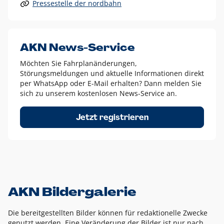
Pressestelle der nordbahn
Alle anderen Logo-Varianten dürfen nur in Ausnahmefällen
eingesetzt werden und bedürfen der vorherigen Absprache
mit der Marketingabteilung.
Diese Ausnahmen sind zum Beispiel:
AKN News-Service
weißes Logo auf anderen farbigen Hintergründen als
Möchten Sie Fahrplanänderungen,
dem AKN Blau,
Störungsmeldungen und aktuelle Informationen direkt
weißes Logo auf Fotohintergründen,
per WhatsApp oder E-Mail erhalten? Dann melden Sie
sich zu unserem kostenlosen News-Service an.
schwarzes Logo für reine Schwarz-Weiß-Umsetzungen
Um das Logo herum muss ein Schutzraum von jeweils einer
Jetzt registrieren
Höhe bzw. Breite des N aus AKN in alle Richtungen
eingehalten werden – ausgehend vom AKN Schriftzug. In
diesem Bereich dürfen keine anderen Logos, Grafikelemente
oder Ähnliches platziert werden.
AKN Bildergalerie
Die bereitgestellten Bilder können für redaktionelle Zwecke
genutzt werden. Eine Veränderung der Bilder ist nur nach