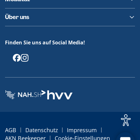
Fundsachen
Häufige Fragen
Barrierefreies Reisen
Über uns
Erklärung Barrierefreiheit
Historie
Medienportal
Finden Sie uns auf Social Media!
Offenlegungen
|
|
|
AGB
Datenschutz
Impressum
|
AKN Beekeeper
Cookie-Einstellungen