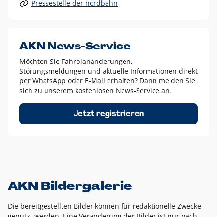
Pressestelle der nordbahn
Alle anderen Logo-Varianten dürfen nur in Ausnahmefällen
eingesetzt werden und bedürfen der vorherigen Absprache
mit der Marketingabteilung.
Diese Ausnahmen sind zum Beispiel:
AKN News-Service
weißes Logo auf anderen farbigen Hintergründen als
Möchten Sie Fahrplanänderungen,
dem AKN Blau,
Störungsmeldungen und aktuelle Informationen direkt
weißes Logo auf Fotohintergründen,
per WhatsApp oder E-Mail erhalten? Dann melden Sie
sich zu unserem kostenlosen News-Service an.
schwarzes Logo für reine Schwarz-Weiß-Umsetzungen
Um das Logo herum muss ein Schutzraum von jeweils einer
Jetzt registrieren
Höhe bzw. Breite des N aus AKN in alle Richtungen
eingehalten werden – ausgehend vom AKN Schriftzug. In
diesem Bereich dürfen keine anderen Logos, Grafikelemente
oder Ähnliches platziert werden.
AKN Bildergalerie
Die bereitgestellten Bilder können für redaktionelle Zwecke
genutzt werden. Eine Veränderung der Bilder ist nur nach