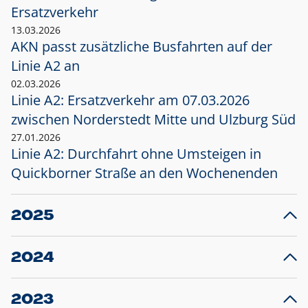
Ersatzverkehr
13.03.2026
AKN passt zusätzliche Busfahrten auf der
Linie A2 an
02.03.2026
Linie A2: Ersatzverkehr am 07.03.2026
zwischen Norderstedt Mitte und Ulzburg Süd
27.01.2026
Linie A2: Durchfahrt ohne Umsteigen in
Quickborner Straße an den Wochenenden
2025
23.12.2025
28
Projekt S5: Start der Bauarbeiten am
F
2024
Bahnhof Henstedt-Ulzburg im Januar 2026
10.12.2024
28
Großprojekt S5: Sperrung der Bahnstraße in
F
2023