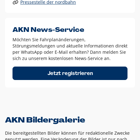
Pressestelle der nordbahn
Alle anderen Logo-Varianten dürfen nur in Ausnahmefällen
eingesetzt werden und bedürfen der vorherigen Absprache
mit der Marketingabteilung.
Diese Ausnahmen sind zum Beispiel:
AKN News-Service
weißes Logo auf anderen farbigen Hintergründen als
Möchten Sie Fahrplanänderungen,
dem AKN Blau,
Störungsmeldungen und aktuelle Informationen direkt
weißes Logo auf Fotohintergründen,
per WhatsApp oder E-Mail erhalten? Dann melden Sie
sich zu unserem kostenlosen News-Service an.
schwarzes Logo für reine Schwarz-Weiß-Umsetzungen
Um das Logo herum muss ein Schutzraum von jeweils einer
Jetzt registrieren
Höhe bzw. Breite des N aus AKN in alle Richtungen
eingehalten werden – ausgehend vom AKN Schriftzug. In
diesem Bereich dürfen keine anderen Logos, Grafikelemente
oder Ähnliches platziert werden.
AKN Bildergalerie
Die bereitgestellten Bilder können für redaktionelle Zwecke
genutzt werden. Eine Veränderung der Bilder ist nur nach