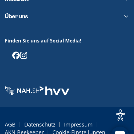
Fundsachen
Häufige Fragen
Barrierefreies Reisen
Über uns
Erklärung Barrierefreiheit
Historie
Medienportal
Finden Sie uns auf Social Media!
Offenlegungen
|
|
|
AGB
Datenschutz
Impressum
|
AKN Beekeeper
Cookie-Einstellungen