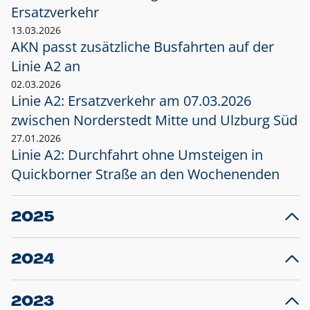
Ersatzverkehr
13.03.2026
AKN passt zusätzliche Busfahrten auf der
Linie A2 an
02.03.2026
Linie A2: Ersatzverkehr am 07.03.2026
zwischen Norderstedt Mitte und Ulzburg Süd
27.01.2026
Linie A2: Durchfahrt ohne Umsteigen in
Quickborner Straße an den Wochenenden
2025
23.12.2025
28
Projekt S5: Start der Bauarbeiten am
F
2024
Bahnhof Henstedt-Ulzburg im Januar 2026
10.12.2024
28
Großprojekt S5: Sperrung der Bahnstraße in
F
2023