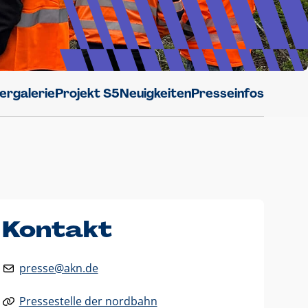
dergalerie
Projekt S5
Neuigkeiten
Presseinfos
Kontakt
presse@akn.de
Pressestelle der nordbahn