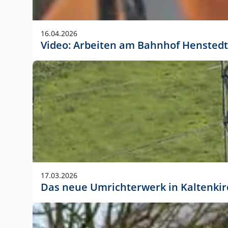
Anwendungsgröße im Layout:
Die Logohöhe beträgt 4 – 10 % der jeweiligen For
16.04.2026
folgende fest definierte Anwendungsgrößen im Lay
Video: Arbeiten am Bahnhof Henstedt
DIN A4 – 11 mm hoch (4 %)
DIN A3 – 15 mm hoch (5 %)
DIN A1 – 39 mm hoch (5 %)
DIN lang – 10 mm hoch (5 %)
1080 x 1080 px – 78 px hoch (7 %)
In Ausnahmefällen darf das Logo jedoch auch größe
stets der vorherigen Absprache mit der Marketinga
17.03.2026
Das neue Umrichterwerk in Kaltenki