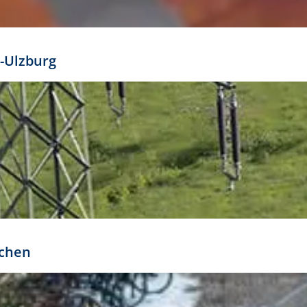
mathöhe. Daraus ergeben sich für gängige Formate
out:
-Ulzburg
r oder kleiner gesetzt werden. Dazu bedarf es jedoch
bteilung.
rchen