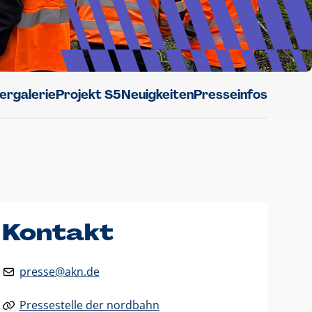
dergalerie
Projekt S5
Neuigkeiten
Presseinfos
Kontakt
presse@akn.de
Pressestelle der nordbahn