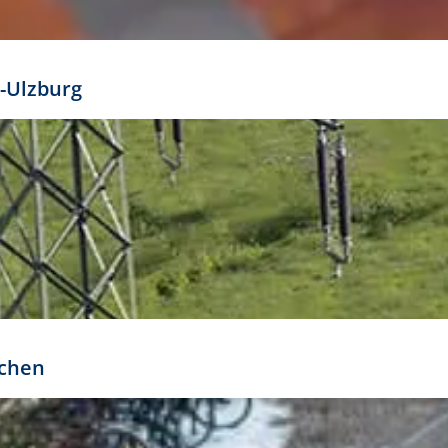
mathöhe. Daraus ergeben sich für gängige Formate
out:
-Ulzburg
r oder kleiner gesetzt werden. Dazu bedarf es jedoch
bteilung.
rchen