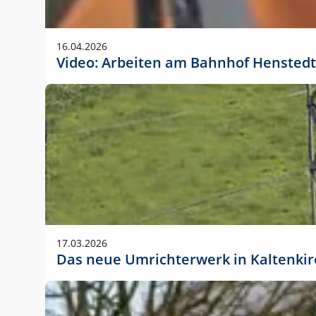
Anwendungsgröße im Layout:
Die Logohöhe beträgt 4 – 10 % der jeweiligen For
16.04.2026
folgende fest definierte Anwendungsgrößen im Lay
Video: Arbeiten am Bahnhof Henstedt
DIN A4 – 11 mm hoch (4 %)
DIN A3 – 15 mm hoch (5 %)
DIN A1 – 39 mm hoch (5 %)
DIN lang – 10 mm hoch (5 %)
1080 x 1080 px – 78 px hoch (7 %)
In Ausnahmefällen darf das Logo jedoch auch größe
stets der vorherigen Absprache mit der Marketinga
17.03.2026
Das neue Umrichterwerk in Kaltenki