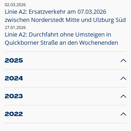
02.03.2026
Linie A2: Ersatzverkehr am 07.03.2026
zwischen Norderstedt Mitte und Ulzburg Süd
27.01.2026
Linie A2: Durchfahrt ohne Umsteigen in
Quickborner Straße an den Wochenenden
2025
23.12.2025
28
Projekt S5: Start der Bauarbeiten am
F
2024
Bahnhof Henstedt-Ulzburg im Januar 2026
10.12.2024
28
Großprojekt S5: Sperrung der Bahnstraße in
F
2023
Ellerau mit Ausweitung des Ersatzverkehrs
20.12.2023
14
Schleswig-Holstein verlängert den
A
2022
Verkehrsvertrag der AKN und bestellt den
T
22.12.2022
12
Expresszug für die Strecke Norderstedt -
Baustart S21 am 16.01.2023: Fahrplan
B