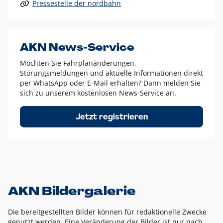
Pressestelle der nordbahn
Alle anderen Logo-Varianten dürfen nur in Ausnahmefällen
eingesetzt werden und bedürfen der vorherigen Absprache
mit der Marketingabteilung.
Diese Ausnahmen sind zum Beispiel:
AKN News-Service
weißes Logo auf anderen farbigen Hintergründen als
Möchten Sie Fahrplanänderungen,
dem AKN Blau,
Störungsmeldungen und aktuelle Informationen direkt
weißes Logo auf Fotohintergründen,
per WhatsApp oder E-Mail erhalten? Dann melden Sie
sich zu unserem kostenlosen News-Service an.
schwarzes Logo für reine Schwarz-Weiß-Umsetzungen
Um das Logo herum muss ein Schutzraum von jeweils einer
Jetzt registrieren
Höhe bzw. Breite des N aus AKN in alle Richtungen
eingehalten werden – ausgehend vom AKN Schriftzug. In
diesem Bereich dürfen keine anderen Logos, Grafikelemente
oder Ähnliches platziert werden.
AKN Bildergalerie
Die bereitgestellten Bilder können für redaktionelle Zwecke
genutzt werden. Eine Veränderung der Bilder ist nur nach