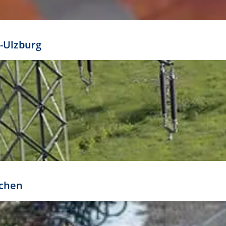
mathöhe. Daraus ergeben sich für gängige Formate
out:
-Ulzburg
r oder kleiner gesetzt werden. Dazu bedarf es jedoch
bteilung.
rchen