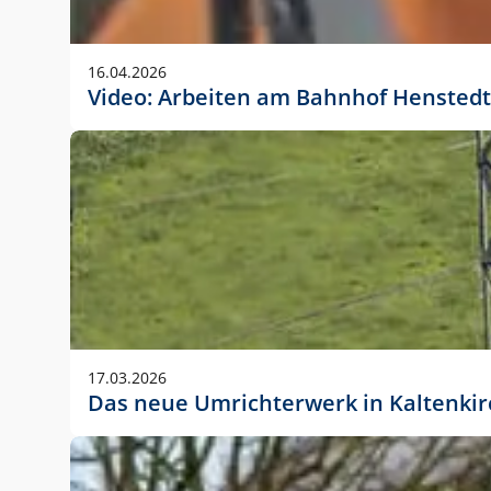
Anwendungsgröße im Layout:
Die Logohöhe beträgt 4 – 10 % der jeweiligen For
16.04.2026
folgende fest definierte Anwendungsgrößen im Lay
Video: Arbeiten am Bahnhof Henstedt
DIN A4 – 11 mm hoch (4 %)
DIN A3 – 15 mm hoch (5 %)
DIN A1 – 39 mm hoch (5 %)
DIN lang – 10 mm hoch (5 %)
1080 x 1080 px – 78 px hoch (7 %)
In Ausnahmefällen darf das Logo jedoch auch größe
stets der vorherigen Absprache mit der Marketinga
17.03.2026
Das neue Umrichterwerk in Kaltenki