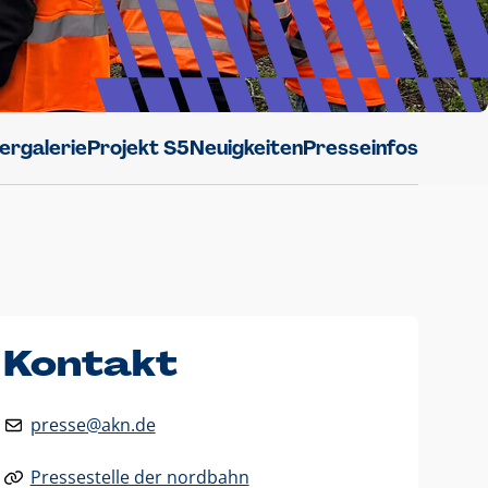
dergalerie
Projekt S5
Neuigkeiten
Presseinfos
Kontakt
presse@akn.de
Pressestelle der nordbahn