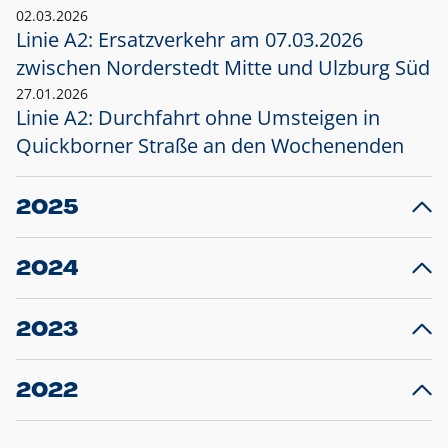
02.03.2026
Linie A2: Ersatzverkehr am 07.03.2026
zwischen Norderstedt Mitte und Ulzburg Süd
27.01.2026
Linie A2: Durchfahrt ohne Umsteigen in
Quickborner Straße an den Wochenenden
2025
23.12.2025
28
Projekt S5: Start der Bauarbeiten am
F
2024
Bahnhof Henstedt-Ulzburg im Januar 2026
10.12.2024
28
Großprojekt S5: Sperrung der Bahnstraße in
F
2023
Ellerau mit Ausweitung des Ersatzverkehrs
20.12.2023
14
Schleswig-Holstein verlängert den
A
2022
Verkehrsvertrag der AKN und bestellt den
T
22.12.2022
12
Expresszug für die Strecke Norderstedt -
Baustart S21 am 16.01.2023: Fahrplan
B