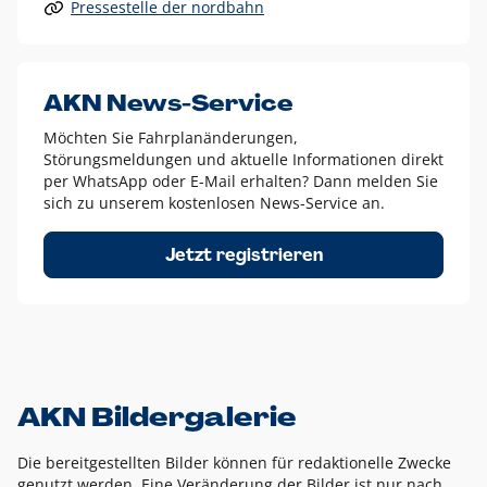
Pressestelle der nordbahn
Alle anderen Logo-Varianten dürfen nur in Ausnahmefällen
eingesetzt werden und bedürfen der vorherigen Absprache
mit der Marketingabteilung.
Diese Ausnahmen sind zum Beispiel:
AKN News-Service
weißes Logo auf anderen farbigen Hintergründen als
Möchten Sie Fahrplanänderungen,
dem AKN Blau,
Störungsmeldungen und aktuelle Informationen direkt
weißes Logo auf Fotohintergründen,
per WhatsApp oder E-Mail erhalten? Dann melden Sie
sich zu unserem kostenlosen News-Service an.
schwarzes Logo für reine Schwarz-Weiß-Umsetzungen
Um das Logo herum muss ein Schutzraum von jeweils einer
Jetzt registrieren
Höhe bzw. Breite des N aus AKN in alle Richtungen
eingehalten werden – ausgehend vom AKN Schriftzug. In
diesem Bereich dürfen keine anderen Logos, Grafikelemente
oder Ähnliches platziert werden.
AKN Bildergalerie
Die bereitgestellten Bilder können für redaktionelle Zwecke
genutzt werden. Eine Veränderung der Bilder ist nur nach