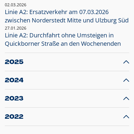
02.03.2026
Linie A2: Ersatzverkehr am 07.03.2026
zwischen Norderstedt Mitte und Ulzburg Süd
27.01.2026
Linie A2: Durchfahrt ohne Umsteigen in
Quickborner Straße an den Wochenenden
2025
23.12.2025
28
Projekt S5: Start der Bauarbeiten am
F
2024
Bahnhof Henstedt-Ulzburg im Januar 2026
10.12.2024
28
Großprojekt S5: Sperrung der Bahnstraße in
F
2023
Ellerau mit Ausweitung des Ersatzverkehrs
20.12.2023
14
Schleswig-Holstein verlängert den
A
2022
Verkehrsvertrag der AKN und bestellt den
T
22.12.2022
12
Expresszug für die Strecke Norderstedt -
Baustart S21 am 16.01.2023: Fahrplan
B