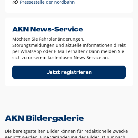
Pressestelle der nordbahn
Alle anderen Logo-Varianten dürfen nur in Ausnahmefällen
eingesetzt werden und bedürfen der vorherigen Absprache
mit der Marketingabteilung.
Diese Ausnahmen sind zum Beispiel:
AKN News-Service
weißes Logo auf anderen farbigen Hintergründen als
Möchten Sie Fahrplanänderungen,
dem AKN Blau,
Störungsmeldungen und aktuelle Informationen direkt
weißes Logo auf Fotohintergründen,
per WhatsApp oder E-Mail erhalten? Dann melden Sie
sich zu unserem kostenlosen News-Service an.
schwarzes Logo für reine Schwarz-Weiß-Umsetzungen
Um das Logo herum muss ein Schutzraum von jeweils einer
Jetzt registrieren
Höhe bzw. Breite des N aus AKN in alle Richtungen
eingehalten werden – ausgehend vom AKN Schriftzug. In
diesem Bereich dürfen keine anderen Logos, Grafikelemente
oder Ähnliches platziert werden.
AKN Bildergalerie
Die bereitgestellten Bilder können für redaktionelle Zwecke
genutzt werden. Eine Veränderung der Bilder ist nur nach