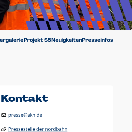
dergalerie
Projekt S5
Neuigkeiten
Presseinfos
Kontakt
presse@akn.de
Pressestelle der nordbahn