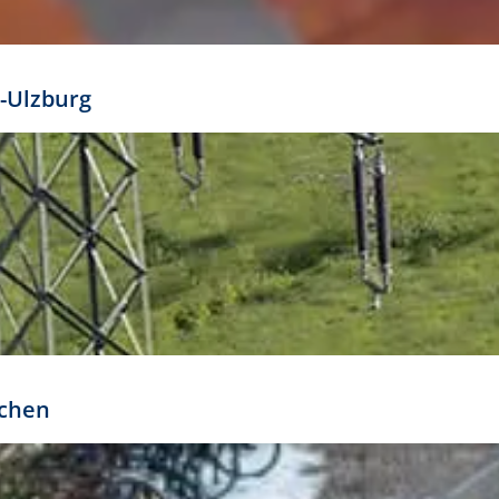
mathöhe. Daraus ergeben sich für gängige Formate
out:
-Ulzburg
r oder kleiner gesetzt werden. Dazu bedarf es jedoch
bteilung.
rchen