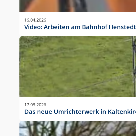
Anwendungsgröße im Layout:
Die Logohöhe beträgt 4 – 10 % der jeweiligen For
16.04.2026
folgende fest definierte Anwendungsgrößen im Lay
Video: Arbeiten am Bahnhof Henstedt
DIN A4 – 11 mm hoch (4 %)
DIN A3 – 15 mm hoch (5 %)
DIN A1 – 39 mm hoch (5 %)
DIN lang – 10 mm hoch (5 %)
1080 x 1080 px – 78 px hoch (7 %)
In Ausnahmefällen darf das Logo jedoch auch größe
stets der vorherigen Absprache mit der Marketinga
17.03.2026
Das neue Umrichterwerk in Kaltenki