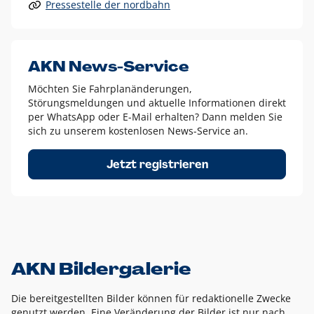
Pressestelle der nordbahn
Alle anderen Logo-Varianten dürfen nur in Ausnahmefällen
eingesetzt werden und bedürfen der vorherigen Absprache
mit der Marketingabteilung.
Diese Ausnahmen sind zum Beispiel:
AKN News-Service
weißes Logo auf anderen farbigen Hintergründen als
Möchten Sie Fahrplanänderungen,
dem AKN Blau,
Störungsmeldungen und aktuelle Informationen direkt
weißes Logo auf Fotohintergründen,
per WhatsApp oder E-Mail erhalten? Dann melden Sie
sich zu unserem kostenlosen News-Service an.
schwarzes Logo für reine Schwarz-Weiß-Umsetzungen
Um das Logo herum muss ein Schutzraum von jeweils einer
Jetzt registrieren
Höhe bzw. Breite des N aus AKN in alle Richtungen
eingehalten werden – ausgehend vom AKN Schriftzug. In
diesem Bereich dürfen keine anderen Logos, Grafikelemente
oder Ähnliches platziert werden.
AKN Bildergalerie
Die bereitgestellten Bilder können für redaktionelle Zwecke
genutzt werden. Eine Veränderung der Bilder ist nur nach