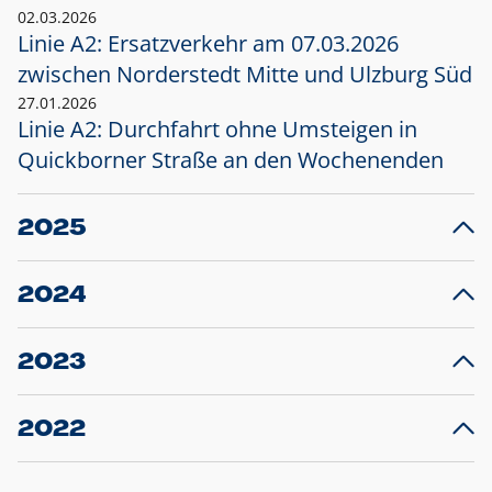
02.03.2026
Linie A2: Ersatzverkehr am 07.03.2026
zwischen Norderstedt Mitte und Ulzburg Süd
27.01.2026
Linie A2: Durchfahrt ohne Umsteigen in
Quickborner Straße an den Wochenenden
2025
23.12.2025
28
Projekt S5: Start der Bauarbeiten am
F
2024
Bahnhof Henstedt-Ulzburg im Januar 2026
10.12.2024
28
Großprojekt S5: Sperrung der Bahnstraße in
F
2023
Ellerau mit Ausweitung des Ersatzverkehrs
20.12.2023
14
Schleswig-Holstein verlängert den
A
2022
Verkehrsvertrag der AKN und bestellt den
T
22.12.2022
12
Expresszug für die Strecke Norderstedt -
Baustart S21 am 16.01.2023: Fahrplan
B