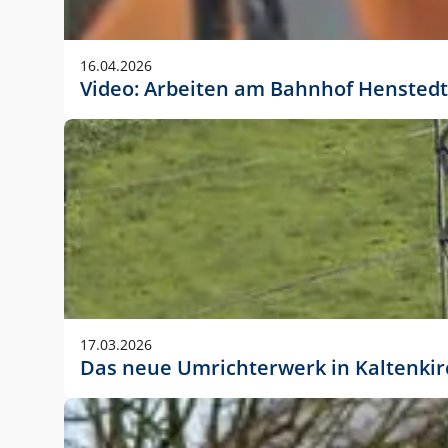
Anwendungsgröße im Layout:
Die Logohöhe beträgt 4 – 10 % der jeweiligen For
16.04.2026
folgende fest definierte Anwendungsgrößen im Lay
Video: Arbeiten am Bahnhof Henstedt
DIN A4 – 11 mm hoch (4 %)
DIN A3 – 15 mm hoch (5 %)
DIN A1 – 39 mm hoch (5 %)
DIN lang – 10 mm hoch (5 %)
1080 x 1080 px – 78 px hoch (7 %)
In Ausnahmefällen darf das Logo jedoch auch größe
stets der vorherigen Absprache mit der Marketinga
17.03.2026
Das neue Umrichterwerk in Kaltenki