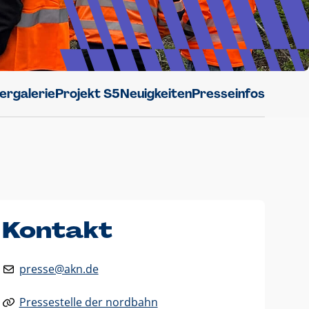
dergalerie
Projekt S5
Neuigkeiten
Presseinfos
Kontakt
presse@akn.de
Pressestelle der nordbahn