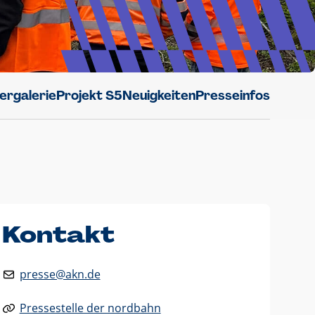
dergalerie
Projekt S5
Neuigkeiten
Presseinfos
Kontakt
presse@akn.de
Pressestelle der nordbahn