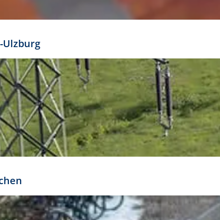
mathöhe. Daraus ergeben sich für gängige Formate
out:
-Ulzburg
r oder kleiner gesetzt werden. Dazu bedarf es jedoch
bteilung.
rchen