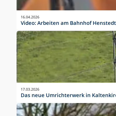
Anwendungsgröße im Layout:
Die Logohöhe beträgt 4 – 10 % der jeweiligen For
16.04.2026
folgende fest definierte Anwendungsgrößen im Lay
Video: Arbeiten am Bahnhof Henstedt
DIN A4 – 11 mm hoch (4 %)
DIN A3 – 15 mm hoch (5 %)
DIN A1 – 39 mm hoch (5 %)
DIN lang – 10 mm hoch (5 %)
1080 x 1080 px – 78 px hoch (7 %)
In Ausnahmefällen darf das Logo jedoch auch größe
stets der vorherigen Absprache mit der Marketinga
17.03.2026
Das neue Umrichterwerk in Kaltenki