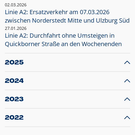
02.03.2026
Linie A2: Ersatzverkehr am 07.03.2026
zwischen Norderstedt Mitte und Ulzburg Süd
27.01.2026
Linie A2: Durchfahrt ohne Umsteigen in
Quickborner Straße an den Wochenenden
2025
23.12.2025
28
Projekt S5: Start der Bauarbeiten am
F
2024
Bahnhof Henstedt-Ulzburg im Januar 2026
10.12.2024
28
Großprojekt S5: Sperrung der Bahnstraße in
F
2023
Ellerau mit Ausweitung des Ersatzverkehrs
20.12.2023
14
Schleswig-Holstein verlängert den
A
2022
Verkehrsvertrag der AKN und bestellt den
T
22.12.2022
12
Expresszug für die Strecke Norderstedt -
Baustart S21 am 16.01.2023: Fahrplan
B