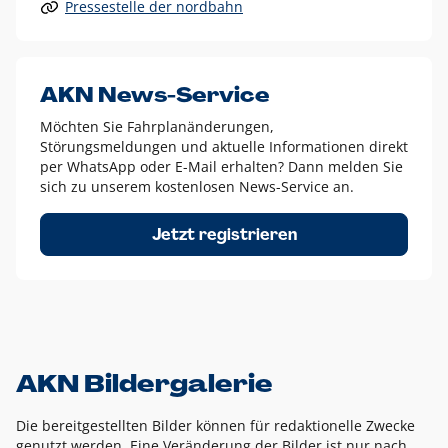
Pressestelle der nordbahn
Alle anderen Logo-Varianten dürfen nur in Ausnahmefällen
eingesetzt werden und bedürfen der vorherigen Absprache
mit der Marketingabteilung.
Diese Ausnahmen sind zum Beispiel:
AKN News-Service
weißes Logo auf anderen farbigen Hintergründen als
Möchten Sie Fahrplanänderungen,
dem AKN Blau,
Störungsmeldungen und aktuelle Informationen direkt
weißes Logo auf Fotohintergründen,
per WhatsApp oder E-Mail erhalten? Dann melden Sie
sich zu unserem kostenlosen News-Service an.
schwarzes Logo für reine Schwarz-Weiß-Umsetzungen
Um das Logo herum muss ein Schutzraum von jeweils einer
Jetzt registrieren
Höhe bzw. Breite des N aus AKN in alle Richtungen
eingehalten werden – ausgehend vom AKN Schriftzug. In
diesem Bereich dürfen keine anderen Logos, Grafikelemente
oder Ähnliches platziert werden.
AKN Bildergalerie
Die bereitgestellten Bilder können für redaktionelle Zwecke
genutzt werden. Eine Veränderung der Bilder ist nur nach