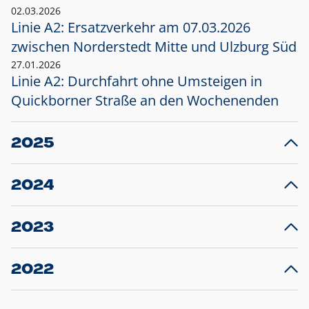
02.03.2026
Linie A2: Ersatzverkehr am 07.03.2026
zwischen Norderstedt Mitte und Ulzburg Süd
27.01.2026
Linie A2: Durchfahrt ohne Umsteigen in
Quickborner Straße an den Wochenenden
2025
23.12.2025
28
Projekt S5: Start der Bauarbeiten am
F
2024
Bahnhof Henstedt-Ulzburg im Januar 2026
10.12.2024
28
Großprojekt S5: Sperrung der Bahnstraße in
F
2023
Ellerau mit Ausweitung des Ersatzverkehrs
20.12.2023
14
Schleswig-Holstein verlängert den
A
2022
Verkehrsvertrag der AKN und bestellt den
T
22.12.2022
12
Expresszug für die Strecke Norderstedt -
Baustart S21 am 16.01.2023: Fahrplan
B