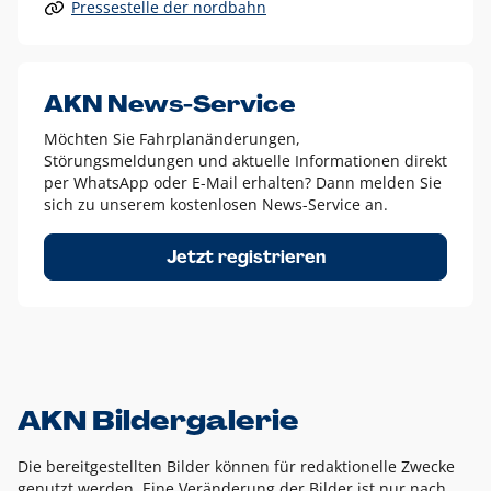
Pressestelle der nordbahn
Alle anderen Logo-Varianten dürfen nur in Ausnahmefällen
eingesetzt werden und bedürfen der vorherigen Absprache
mit der Marketingabteilung.
Diese Ausnahmen sind zum Beispiel:
AKN News-Service
weißes Logo auf anderen farbigen Hintergründen als
Möchten Sie Fahrplanänderungen,
dem AKN Blau,
Störungsmeldungen und aktuelle Informationen direkt
weißes Logo auf Fotohintergründen,
per WhatsApp oder E-Mail erhalten? Dann melden Sie
sich zu unserem kostenlosen News-Service an.
schwarzes Logo für reine Schwarz-Weiß-Umsetzungen
Um das Logo herum muss ein Schutzraum von jeweils einer
Jetzt registrieren
Höhe bzw. Breite des N aus AKN in alle Richtungen
eingehalten werden – ausgehend vom AKN Schriftzug. In
diesem Bereich dürfen keine anderen Logos, Grafikelemente
oder Ähnliches platziert werden.
AKN Bildergalerie
Die bereitgestellten Bilder können für redaktionelle Zwecke
genutzt werden. Eine Veränderung der Bilder ist nur nach