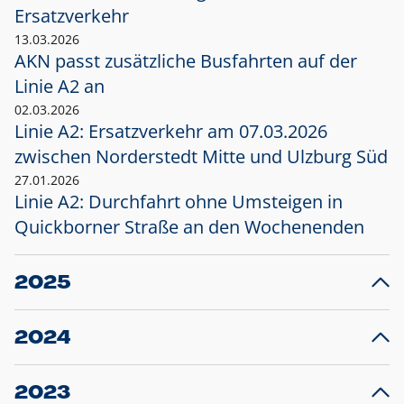
Ersatzverkehr
13.03.2026
AKN passt zusätzliche Busfahrten auf der
Linie A2 an
02.03.2026
Linie A2: Ersatzverkehr am 07.03.2026
zwischen Norderstedt Mitte und Ulzburg Süd
27.01.2026
Linie A2: Durchfahrt ohne Umsteigen in
Quickborner Straße an den Wochenenden
2025
23.12.2025
28
Projekt S5: Start der Bauarbeiten am
F
2024
Bahnhof Henstedt-Ulzburg im Januar 2026
10.12.2024
28
Großprojekt S5: Sperrung der Bahnstraße in
F
2023