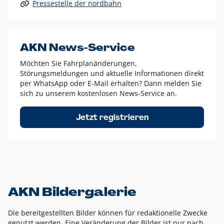
Pressestelle der nordbahn
Alle anderen Logo-Varianten dürfen nur in Ausnahmefällen
eingesetzt werden und bedürfen der vorherigen Absprache
mit der Marketingabteilung.
Diese Ausnahmen sind zum Beispiel:
AKN News-Service
weißes Logo auf anderen farbigen Hintergründen als
Möchten Sie Fahrplanänderungen,
dem AKN Blau,
Störungsmeldungen und aktuelle Informationen direkt
weißes Logo auf Fotohintergründen,
per WhatsApp oder E-Mail erhalten? Dann melden Sie
sich zu unserem kostenlosen News-Service an.
schwarzes Logo für reine Schwarz-Weiß-Umsetzungen
Um das Logo herum muss ein Schutzraum von jeweils einer
Jetzt registrieren
Höhe bzw. Breite des N aus AKN in alle Richtungen
eingehalten werden – ausgehend vom AKN Schriftzug. In
diesem Bereich dürfen keine anderen Logos, Grafikelemente
oder Ähnliches platziert werden.
AKN Bildergalerie
Die bereitgestellten Bilder können für redaktionelle Zwecke
genutzt werden. Eine Veränderung der Bilder ist nur nach