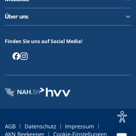
Fundsachen
Häufige Fragen
Barrierefreies Reisen
Über uns
Erklärung Barrierefreiheit
Historie
Medienportal
Finden Sie uns auf Social Media!
Offenlegungen
|
|
|
AGB
Datenschutz
Impressum
|
AKN Beekeeper
Cookie-Einstellungen