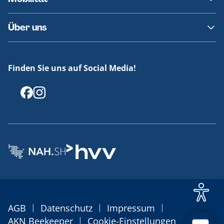
Fundsachen
Häufige Fragen
Barrierefreies Reisen
Über uns
Erklärung Barrierefreiheit
Historie
Medienportal
Finden Sie uns auf Social Media!
Offenlegungen
|
|
|
AGB
Datenschutz
Impressum
|
AKN Beekeeper
Cookie-Einstellungen