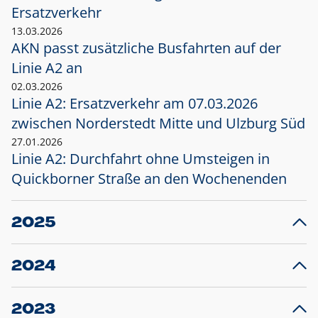
Ersatzverkehr
13.03.2026
AKN passt zusätzliche Busfahrten auf der
Linie A2 an
02.03.2026
Linie A2: Ersatzverkehr am 07.03.2026
zwischen Norderstedt Mitte und Ulzburg Süd
27.01.2026
Linie A2: Durchfahrt ohne Umsteigen in
Quickborner Straße an den Wochenenden
2025
23.12.2025
28
Projekt S5: Start der Bauarbeiten am
F
2024
Bahnhof Henstedt-Ulzburg im Januar 2026
10.12.2024
28
Großprojekt S5: Sperrung der Bahnstraße in
F
2023