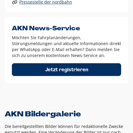
Pressestelle der nordbahn
Alle anderen Logo-Varianten dürfen nur in Ausnahmefällen
eingesetzt werden und bedürfen der vorherigen Absprache
mit der Marketingabteilung.
Diese Ausnahmen sind zum Beispiel:
AKN News-Service
weißes Logo auf anderen farbigen Hintergründen als
Möchten Sie Fahrplanänderungen,
dem AKN Blau,
Störungsmeldungen und aktuelle Informationen direkt
weißes Logo auf Fotohintergründen,
per WhatsApp oder E-Mail erhalten? Dann melden Sie
sich zu unserem kostenlosen News-Service an.
schwarzes Logo für reine Schwarz-Weiß-Umsetzungen
Um das Logo herum muss ein Schutzraum von jeweils einer
Jetzt registrieren
Höhe bzw. Breite des N aus AKN in alle Richtungen
eingehalten werden – ausgehend vom AKN Schriftzug. In
diesem Bereich dürfen keine anderen Logos, Grafikelemente
oder Ähnliches platziert werden.
AKN Bildergalerie
Die bereitgestellten Bilder können für redaktionelle Zwecke
genutzt werden. Eine Veränderung der Bilder ist nur nach