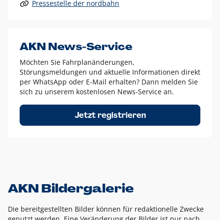
Pressestelle der nordbahn
Alle anderen Logo-Varianten dürfen nur in Ausnahmefällen
eingesetzt werden und bedürfen der vorherigen Absprache
mit der Marketingabteilung.
Diese Ausnahmen sind zum Beispiel:
AKN News-Service
weißes Logo auf anderen farbigen Hintergründen als
Möchten Sie Fahrplanänderungen,
dem AKN Blau,
Störungsmeldungen und aktuelle Informationen direkt
weißes Logo auf Fotohintergründen,
per WhatsApp oder E-Mail erhalten? Dann melden Sie
sich zu unserem kostenlosen News-Service an.
schwarzes Logo für reine Schwarz-Weiß-Umsetzungen
Um das Logo herum muss ein Schutzraum von jeweils einer
Jetzt registrieren
Höhe bzw. Breite des N aus AKN in alle Richtungen
eingehalten werden – ausgehend vom AKN Schriftzug. In
diesem Bereich dürfen keine anderen Logos, Grafikelemente
oder Ähnliches platziert werden.
AKN Bildergalerie
Die bereitgestellten Bilder können für redaktionelle Zwecke
genutzt werden. Eine Veränderung der Bilder ist nur nach