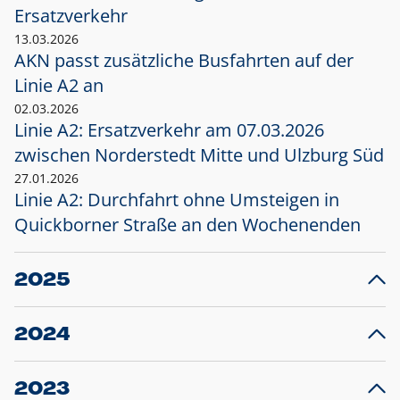
Ersatzverkehr
13.03.2026
AKN passt zusätzliche Busfahrten auf der
Linie A2 an
02.03.2026
Linie A2: Ersatzverkehr am 07.03.2026
zwischen Norderstedt Mitte und Ulzburg Süd
27.01.2026
Linie A2: Durchfahrt ohne Umsteigen in
Quickborner Straße an den Wochenenden
2025
23.12.2025
28
Projekt S5: Start der Bauarbeiten am
F
2024
Bahnhof Henstedt-Ulzburg im Januar 2026
10.12.2024
28
Großprojekt S5: Sperrung der Bahnstraße in
F
2023