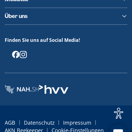
Fundsachen
Häufige Fragen
Barrierefreies Reisen
Über uns
Erklärung Barrierefreiheit
Historie
Medienportal
Finden Sie uns auf Social Media!
Offenlegungen
|
|
|
AGB
Datenschutz
Impressum
|
AKN Beekeeper
Cookie-Einstellungen