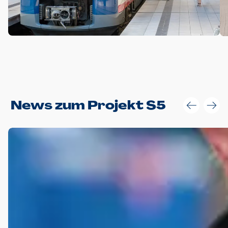
Anwendungsgröße im Layout:
News zum Projekt S5
Die Logohöhe beträgt 4 – 10 % der jeweiligen Formathöhe.
Daraus ergeben sich für gängige Formate folgende fest
definierte Anwendungsgrößen im Layout:
DIN A4 – 11 mm hoch (4 %)
DIN A3 – 15 mm hoch (5 %)
DIN A1 – 39 mm hoch (5 %)
DIN lang – 10 mm hoch (5 %)
1080 x 1080 px – 78 px hoch (7 %)
In Ausnahmefällen darf das Logo jedoch auch größer oder
kleiner gesetzt werden. Dazu bedarf es jedoch stets der