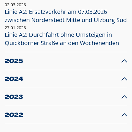
02.03.2026
Linie A2: Ersatzverkehr am 07.03.2026
zwischen Norderstedt Mitte und Ulzburg Süd
27.01.2026
Linie A2: Durchfahrt ohne Umsteigen in
Quickborner Straße an den Wochenenden
2025
23.12.2025
28
Projekt S5: Start der Bauarbeiten am
F
2024
Bahnhof Henstedt-Ulzburg im Januar 2026
10.12.2024
28
Großprojekt S5: Sperrung der Bahnstraße in
F
2023
Ellerau mit Ausweitung des Ersatzverkehrs
20.12.2023
14
Schleswig-Holstein verlängert den
A
2022
Verkehrsvertrag der AKN und bestellt den
T
22.12.2022
12
Expresszug für die Strecke Norderstedt -
Baustart S21 am 16.01.2023: Fahrplan
B