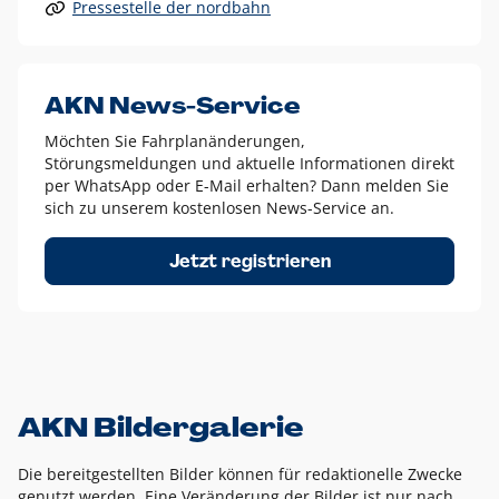
Pressestelle der nordbahn
Alle anderen Logo-Varianten dürfen nur in Ausnahmefällen
eingesetzt werden und bedürfen der vorherigen Absprache
mit der Marketingabteilung.
Diese Ausnahmen sind zum Beispiel:
AKN News-Service
weißes Logo auf anderen farbigen Hintergründen als
Möchten Sie Fahrplanänderungen,
dem AKN Blau,
Störungsmeldungen und aktuelle Informationen direkt
weißes Logo auf Fotohintergründen,
per WhatsApp oder E-Mail erhalten? Dann melden Sie
sich zu unserem kostenlosen News-Service an.
schwarzes Logo für reine Schwarz-Weiß-Umsetzungen
Um das Logo herum muss ein Schutzraum von jeweils einer
Jetzt registrieren
Höhe bzw. Breite des N aus AKN in alle Richtungen
eingehalten werden – ausgehend vom AKN Schriftzug. In
diesem Bereich dürfen keine anderen Logos, Grafikelemente
oder Ähnliches platziert werden.
AKN Bildergalerie
Die bereitgestellten Bilder können für redaktionelle Zwecke
genutzt werden. Eine Veränderung der Bilder ist nur nach