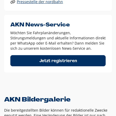
Pressestelle der nordbahn
Alle anderen Logo-Varianten dürfen nur in Ausnahmefällen
eingesetzt werden und bedürfen der vorherigen Absprache
mit der Marketingabteilung.
Diese Ausnahmen sind zum Beispiel:
AKN News-Service
weißes Logo auf anderen farbigen Hintergründen als
Möchten Sie Fahrplanänderungen,
dem AKN Blau,
Störungsmeldungen und aktuelle Informationen direkt
weißes Logo auf Fotohintergründen,
per WhatsApp oder E-Mail erhalten? Dann melden Sie
sich zu unserem kostenlosen News-Service an.
schwarzes Logo für reine Schwarz-Weiß-Umsetzungen
Um das Logo herum muss ein Schutzraum von jeweils einer
Jetzt registrieren
Höhe bzw. Breite des N aus AKN in alle Richtungen
eingehalten werden – ausgehend vom AKN Schriftzug. In
diesem Bereich dürfen keine anderen Logos, Grafikelemente
oder Ähnliches platziert werden.
AKN Bildergalerie
Die bereitgestellten Bilder können für redaktionelle Zwecke
genutzt werden. Eine Veränderung der Bilder ist nur nach