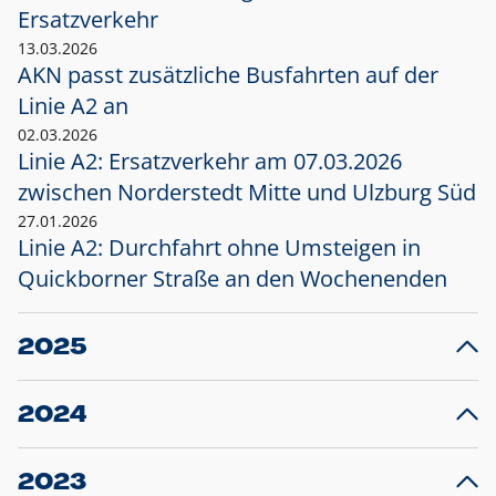
Ersatzverkehr
13.03.2026
AKN passt zusätzliche Busfahrten auf der
Linie A2 an
02.03.2026
Linie A2: Ersatzverkehr am 07.03.2026
zwischen Norderstedt Mitte und Ulzburg Süd
27.01.2026
Linie A2: Durchfahrt ohne Umsteigen in
Quickborner Straße an den Wochenenden
2025
23.12.2025
28
Projekt S5: Start der Bauarbeiten am
F
2024
Bahnhof Henstedt-Ulzburg im Januar 2026
10.12.2024
28
Großprojekt S5: Sperrung der Bahnstraße in
F
2023