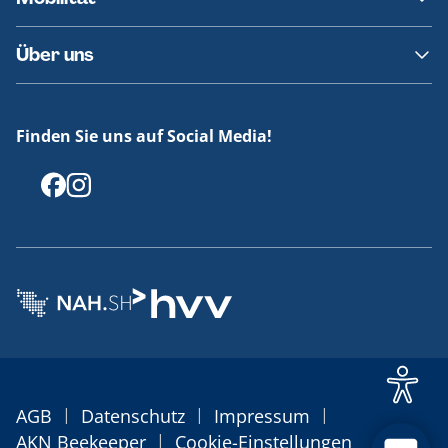
Fundsachen
Häufige Fragen
Barrierefreies Reisen
Über uns
Erklärung Barrierefreiheit
Historie
Medienportal
Finden Sie uns auf Social Media!
Offenlegungen
|
|
|
AGB
Datenschutz
Impressum
|
AKN Beekeeper
Cookie-Einstellungen