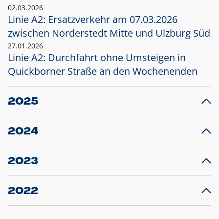
02.03.2026
Linie A2: Ersatzverkehr am 07.03.2026
zwischen Norderstedt Mitte und Ulzburg Süd
27.01.2026
Linie A2: Durchfahrt ohne Umsteigen in
Quickborner Straße an den Wochenenden
2025
23.12.2025
28
Projekt S5: Start der Bauarbeiten am
F
2024
Bahnhof Henstedt-Ulzburg im Januar 2026
10.12.2024
28
Großprojekt S5: Sperrung der Bahnstraße in
F
2023
Ellerau mit Ausweitung des Ersatzverkehrs
20.12.2023
14
Schleswig-Holstein verlängert den
A
2022
Verkehrsvertrag der AKN und bestellt den
T
22.12.2022
12
Expresszug für die Strecke Norderstedt -
Baustart S21 am 16.01.2023: Fahrplan
B