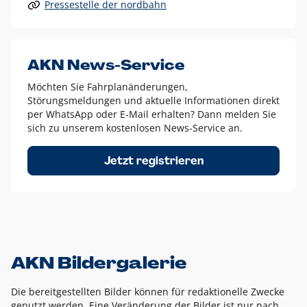
Pressestelle der nordbahn
Alle anderen Logo-Varianten dürfen nur in Ausnahmefällen
eingesetzt werden und bedürfen der vorherigen Absprache
mit der Marketingabteilung.
Diese Ausnahmen sind zum Beispiel:
AKN News-Service
weißes Logo auf anderen farbigen Hintergründen als
Möchten Sie Fahrplanänderungen,
dem AKN Blau,
Störungsmeldungen und aktuelle Informationen direkt
weißes Logo auf Fotohintergründen,
per WhatsApp oder E-Mail erhalten? Dann melden Sie
sich zu unserem kostenlosen News-Service an.
schwarzes Logo für reine Schwarz-Weiß-Umsetzungen
Um das Logo herum muss ein Schutzraum von jeweils einer
Jetzt registrieren
Höhe bzw. Breite des N aus AKN in alle Richtungen
eingehalten werden – ausgehend vom AKN Schriftzug. In
diesem Bereich dürfen keine anderen Logos, Grafikelemente
oder Ähnliches platziert werden.
AKN Bildergalerie
Die bereitgestellten Bilder können für redaktionelle Zwecke
genutzt werden. Eine Veränderung der Bilder ist nur nach