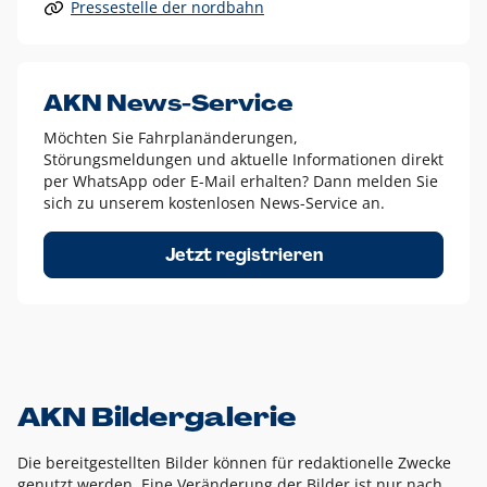
Pressestelle der nordbahn
Alle anderen Logo-Varianten dürfen nur in Ausnahmefällen
eingesetzt werden und bedürfen der vorherigen Absprache
mit der Marketingabteilung.
Diese Ausnahmen sind zum Beispiel:
AKN News-Service
weißes Logo auf anderen farbigen Hintergründen als
Möchten Sie Fahrplanänderungen,
dem AKN Blau,
Störungsmeldungen und aktuelle Informationen direkt
weißes Logo auf Fotohintergründen,
per WhatsApp oder E-Mail erhalten? Dann melden Sie
sich zu unserem kostenlosen News-Service an.
schwarzes Logo für reine Schwarz-Weiß-Umsetzungen
Um das Logo herum muss ein Schutzraum von jeweils einer
Jetzt registrieren
Höhe bzw. Breite des N aus AKN in alle Richtungen
eingehalten werden – ausgehend vom AKN Schriftzug. In
diesem Bereich dürfen keine anderen Logos, Grafikelemente
oder Ähnliches platziert werden.
AKN Bildergalerie
Die bereitgestellten Bilder können für redaktionelle Zwecke
genutzt werden. Eine Veränderung der Bilder ist nur nach