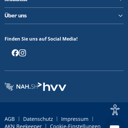
Fundsachen
Häufige Fragen
Barrierefreies Reisen
Über uns
Erklärung Barrierefreiheit
Historie
Medienportal
Finden Sie uns auf Social Media!
Offenlegungen
|
|
|
AGB
Datenschutz
Impressum
|
AKN Beekeeper
Cookie-Einstellungen