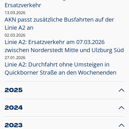
Ersatzverkehr
13.03.2026
AKN passt zusätzliche Busfahrten auf der
Linie A2 an
02.03.2026
Linie A2: Ersatzverkehr am 07.03.2026
zwischen Norderstedt Mitte und Ulzburg Süd
27.01.2026
Linie A2: Durchfahrt ohne Umsteigen in
Quickborner Straße an den Wochenenden
2025
23.12.2025
28
Projekt S5: Start der Bauarbeiten am
F
2024
Bahnhof Henstedt-Ulzburg im Januar 2026
10.12.2024
28
Großprojekt S5: Sperrung der Bahnstraße in
F
2023