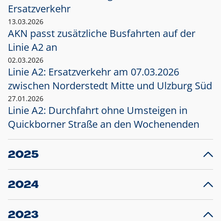
Ersatzverkehr
13.03.2026
AKN passt zusätzliche Busfahrten auf der
Linie A2 an
02.03.2026
Linie A2: Ersatzverkehr am 07.03.2026
zwischen Norderstedt Mitte und Ulzburg Süd
27.01.2026
Linie A2: Durchfahrt ohne Umsteigen in
Quickborner Straße an den Wochenenden
2025
23.12.2025
28
Projekt S5: Start der Bauarbeiten am
F
2024
Bahnhof Henstedt-Ulzburg im Januar 2026
10.12.2024
28
Großprojekt S5: Sperrung der Bahnstraße in
F
2023