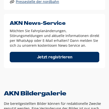
Pressestelle der nordbahn
Alle anderen Logo-Varianten dürfen nur in Ausnahmefällen
eingesetzt werden und bedürfen der vorherigen Absprache
mit der Marketingabteilung.
Diese Ausnahmen sind zum Beispiel:
AKN News-Service
weißes Logo auf anderen farbigen Hintergründen als
Möchten Sie Fahrplanänderungen,
dem AKN Blau,
Störungsmeldungen und aktuelle Informationen direkt
weißes Logo auf Fotohintergründen,
per WhatsApp oder E-Mail erhalten? Dann melden Sie
sich zu unserem kostenlosen News-Service an.
schwarzes Logo für reine Schwarz-Weiß-Umsetzungen
Um das Logo herum muss ein Schutzraum von jeweils einer
Jetzt registrieren
Höhe bzw. Breite des N aus AKN in alle Richtungen
eingehalten werden – ausgehend vom AKN Schriftzug. In
diesem Bereich dürfen keine anderen Logos, Grafikelemente
oder Ähnliches platziert werden.
AKN Bildergalerie
Die bereitgestellten Bilder können für redaktionelle Zwecke
genutzt werden. Eine Veränderung der Bilder ist nur nach