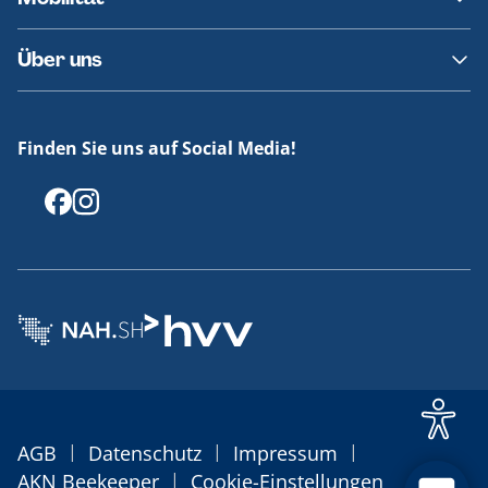
Fundsachen
Häufige Fragen
Barrierefreies Reisen
Über uns
Erklärung Barrierefreiheit
Historie
Medienportal
Finden Sie uns auf Social Media!
Offenlegungen
|
|
|
AGB
Datenschutz
Impressum
|
AKN Beekeeper
Cookie-Einstellungen