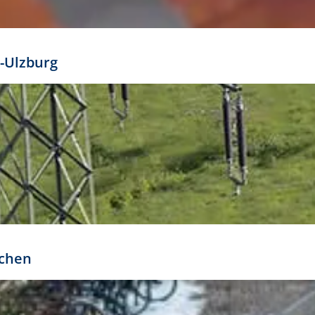
mathöhe. Daraus ergeben sich für gängige Formate
out:
-Ulzburg
r oder kleiner gesetzt werden. Dazu bedarf es jedoch
bteilung.
rchen