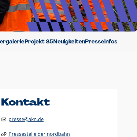
dergalerie
Projekt S5
Neuigkeiten
Presseinfos
Kontakt
presse@akn.de
Pressestelle der nordbahn