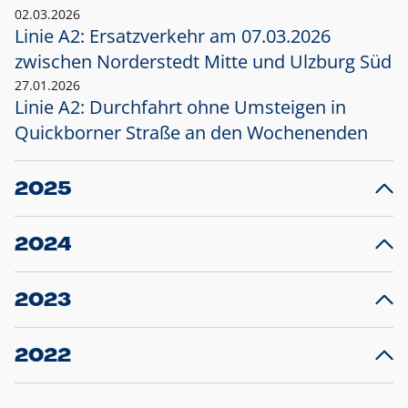
02.03.2026
Linie A2: Ersatzverkehr am 07.03.2026
zwischen Norderstedt Mitte und Ulzburg Süd
27.01.2026
Linie A2: Durchfahrt ohne Umsteigen in
Quickborner Straße an den Wochenenden
2025
23.12.2025
28
Projekt S5: Start der Bauarbeiten am
F
2024
Bahnhof Henstedt-Ulzburg im Januar 2026
10.12.2024
28
Großprojekt S5: Sperrung der Bahnstraße in
F
2023
Ellerau mit Ausweitung des Ersatzverkehrs
20.12.2023
14
Schleswig-Holstein verlängert den
A
2022
Verkehrsvertrag der AKN und bestellt den
T
22.12.2022
12
Expresszug für die Strecke Norderstedt -
Baustart S21 am 16.01.2023: Fahrplan
B