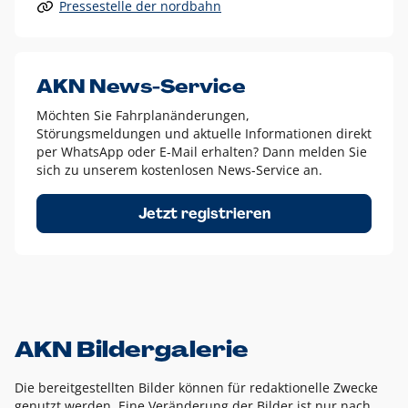
Pressestelle der nordbahn
Alle anderen Logo-Varianten dürfen nur in Ausnahmefällen
eingesetzt werden und bedürfen der vorherigen Absprache
mit der Marketingabteilung.
Diese Ausnahmen sind zum Beispiel:
AKN News-Service
weißes Logo auf anderen farbigen Hintergründen als
Möchten Sie Fahrplanänderungen,
dem AKN Blau,
Störungsmeldungen und aktuelle Informationen direkt
weißes Logo auf Fotohintergründen,
per WhatsApp oder E-Mail erhalten? Dann melden Sie
sich zu unserem kostenlosen News-Service an.
schwarzes Logo für reine Schwarz-Weiß-Umsetzungen
Um das Logo herum muss ein Schutzraum von jeweils einer
Jetzt registrieren
Höhe bzw. Breite des N aus AKN in alle Richtungen
eingehalten werden – ausgehend vom AKN Schriftzug. In
diesem Bereich dürfen keine anderen Logos, Grafikelemente
oder Ähnliches platziert werden.
AKN Bildergalerie
Die bereitgestellten Bilder können für redaktionelle Zwecke
genutzt werden. Eine Veränderung der Bilder ist nur nach