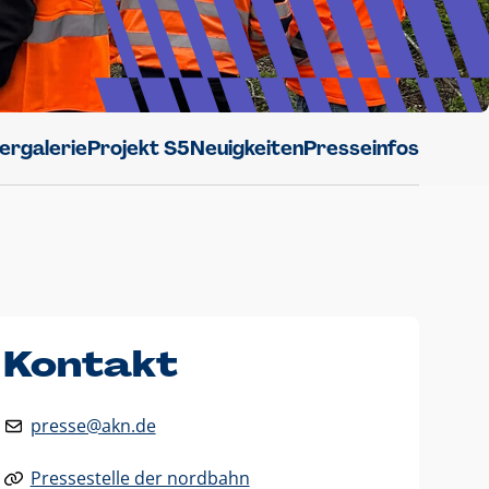
dergalerie
Projekt S5
Neuigkeiten
Presseinfos
Kontakt
presse@akn.de
Pressestelle der nordbahn