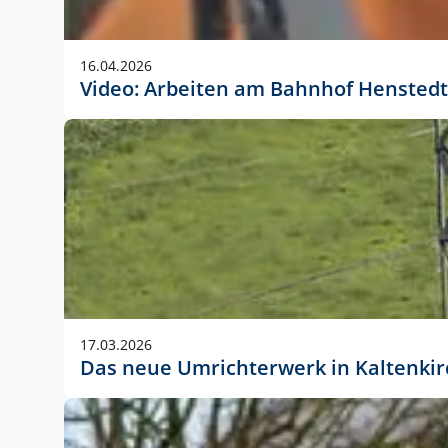
Anwendungsgröße im Layout:
Die Logohöhe beträgt 4 – 10 % der jeweiligen For
16.04.2026
folgende fest definierte Anwendungsgrößen im Lay
Video: Arbeiten am Bahnhof Henstedt
DIN A4 – 11 mm hoch (4 %)
DIN A3 – 15 mm hoch (5 %)
DIN A1 – 39 mm hoch (5 %)
DIN lang – 10 mm hoch (5 %)
1080 x 1080 px – 78 px hoch (7 %)
In Ausnahmefällen darf das Logo jedoch auch größe
stets der vorherigen Absprache mit der Marketinga
17.03.2026
Das neue Umrichterwerk in Kaltenki