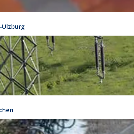
mathöhe. Daraus ergeben sich für gängige Formate
out:
-Ulzburg
r oder kleiner gesetzt werden. Dazu bedarf es jedoch
bteilung.
rchen