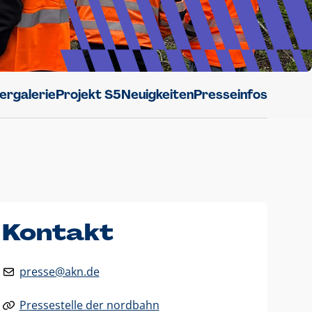
dergalerie
Projekt S5
Neuigkeiten
Presseinfos
Kontakt
presse@akn.de
Pressestelle der nordbahn