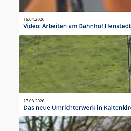
Anwendungsgröße im Layout:
Die Logohöhe beträgt 4 – 10 % der jeweiligen For
16.04.2026
folgende fest definierte Anwendungsgrößen im Lay
Video: Arbeiten am Bahnhof Henstedt
DIN A4 – 11 mm hoch (4 %)
DIN A3 – 15 mm hoch (5 %)
DIN A1 – 39 mm hoch (5 %)
DIN lang – 10 mm hoch (5 %)
1080 x 1080 px – 78 px hoch (7 %)
In Ausnahmefällen darf das Logo jedoch auch größe
stets der vorherigen Absprache mit der Marketinga
17.03.2026
Das neue Umrichterwerk in Kaltenki