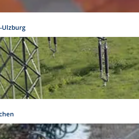
mathöhe. Daraus ergeben sich für gängige Formate
out:
-Ulzburg
r oder kleiner gesetzt werden. Dazu bedarf es jedoch
bteilung.
rchen