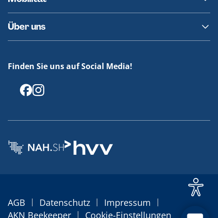
Fundsachen
Häufige Fragen
Barrierefreies Reisen
Über uns
Erklärung Barrierefreiheit
Historie
Medienportal
Finden Sie uns auf Social Media!
Offenlegungen
|
|
|
AGB
Datenschutz
Impressum
|
AKN Beekeeper
Cookie-Einstellungen