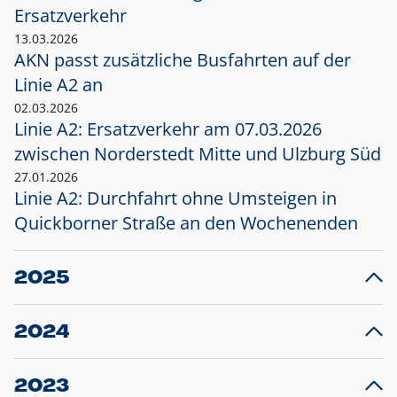
Ersatzverkehr
13.03.2026
AKN passt zusätzliche Busfahrten auf der
Linie A2 an
02.03.2026
Linie A2: Ersatzverkehr am 07.03.2026
zwischen Norderstedt Mitte und Ulzburg Süd
27.01.2026
Linie A2: Durchfahrt ohne Umsteigen in
Quickborner Straße an den Wochenenden
2025
23.12.2025
28
Projekt S5: Start der Bauarbeiten am
F
2024
Bahnhof Henstedt-Ulzburg im Januar 2026
10.12.2024
28
Großprojekt S5: Sperrung der Bahnstraße in
F
2023