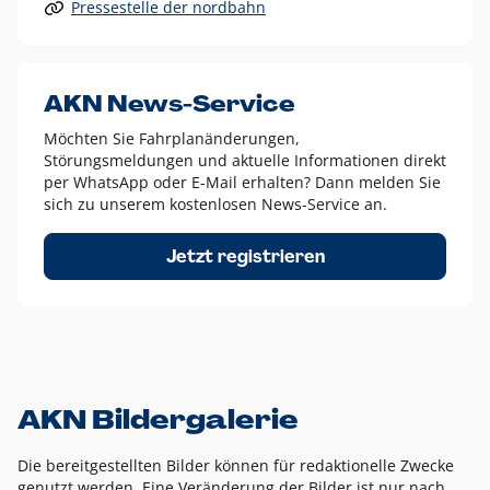
Pressestelle der nordbahn
Alle anderen Logo-Varianten dürfen nur in Ausnahmefällen
eingesetzt werden und bedürfen der vorherigen Absprache
mit der Marketingabteilung.
Diese Ausnahmen sind zum Beispiel:
AKN News-Service
weißes Logo auf anderen farbigen Hintergründen als
Möchten Sie Fahrplanänderungen,
dem AKN Blau,
Störungsmeldungen und aktuelle Informationen direkt
weißes Logo auf Fotohintergründen,
per WhatsApp oder E-Mail erhalten? Dann melden Sie
sich zu unserem kostenlosen News-Service an.
schwarzes Logo für reine Schwarz-Weiß-Umsetzungen
Um das Logo herum muss ein Schutzraum von jeweils einer
Jetzt registrieren
Höhe bzw. Breite des N aus AKN in alle Richtungen
eingehalten werden – ausgehend vom AKN Schriftzug. In
diesem Bereich dürfen keine anderen Logos, Grafikelemente
oder Ähnliches platziert werden.
AKN Bildergalerie
Die bereitgestellten Bilder können für redaktionelle Zwecke
genutzt werden. Eine Veränderung der Bilder ist nur nach