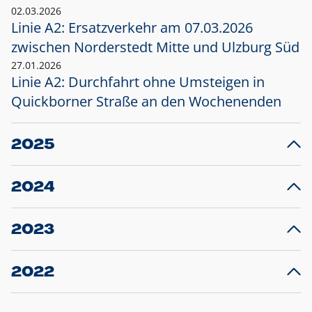
02.03.2026
Linie A2: Ersatzverkehr am 07.03.2026
zwischen Norderstedt Mitte und Ulzburg Süd
27.01.2026
Linie A2: Durchfahrt ohne Umsteigen in
Quickborner Straße an den Wochenenden
2025
23.12.2025
28
Projekt S5: Start der Bauarbeiten am
F
2024
Bahnhof Henstedt-Ulzburg im Januar 2026
10.12.2024
28
Großprojekt S5: Sperrung der Bahnstraße in
F
2023
Ellerau mit Ausweitung des Ersatzverkehrs
20.12.2023
14
Schleswig-Holstein verlängert den
A
2022
Verkehrsvertrag der AKN und bestellt den
T
22.12.2022
12
Expresszug für die Strecke Norderstedt -
Baustart S21 am 16.01.2023: Fahrplan
B