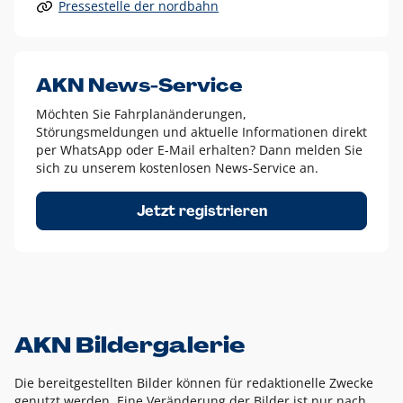
Pressestelle der nordbahn
Alle anderen Logo-Varianten dürfen nur in Ausnahmefällen
eingesetzt werden und bedürfen der vorherigen Absprache
mit der Marketingabteilung.
Diese Ausnahmen sind zum Beispiel:
AKN News-Service
weißes Logo auf anderen farbigen Hintergründen als
Möchten Sie Fahrplanänderungen,
dem AKN Blau,
Störungsmeldungen und aktuelle Informationen direkt
weißes Logo auf Fotohintergründen,
per WhatsApp oder E-Mail erhalten? Dann melden Sie
sich zu unserem kostenlosen News-Service an.
schwarzes Logo für reine Schwarz-Weiß-Umsetzungen
Um das Logo herum muss ein Schutzraum von jeweils einer
Jetzt registrieren
Höhe bzw. Breite des N aus AKN in alle Richtungen
eingehalten werden – ausgehend vom AKN Schriftzug. In
diesem Bereich dürfen keine anderen Logos, Grafikelemente
oder Ähnliches platziert werden.
AKN Bildergalerie
Die bereitgestellten Bilder können für redaktionelle Zwecke
genutzt werden. Eine Veränderung der Bilder ist nur nach