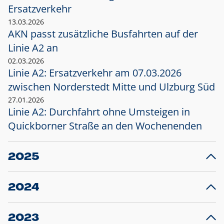
Ersatzverkehr
13.03.2026
AKN passt zusätzliche Busfahrten auf der
Linie A2 an
02.03.2026
Linie A2: Ersatzverkehr am 07.03.2026
zwischen Norderstedt Mitte und Ulzburg Süd
27.01.2026
Linie A2: Durchfahrt ohne Umsteigen in
Quickborner Straße an den Wochenenden
2025
23.12.2025
28
Projekt S5: Start der Bauarbeiten am
F
2024
Bahnhof Henstedt-Ulzburg im Januar 2026
10.12.2024
28
Großprojekt S5: Sperrung der Bahnstraße in
F
2023