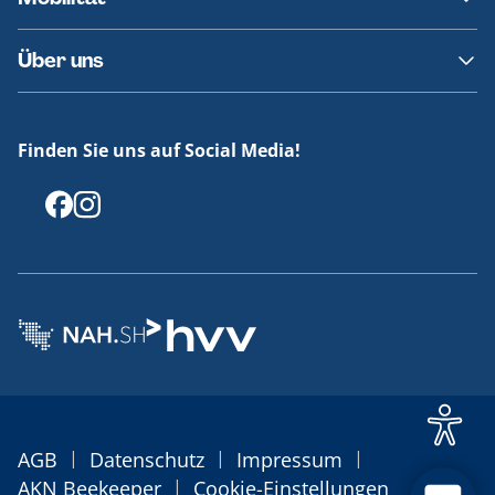
Fundsachen
Häufige Fragen
Barrierefreies Reisen
Über uns
Erklärung Barrierefreiheit
Historie
Medienportal
Finden Sie uns auf Social Media!
Offenlegungen
|
|
|
AGB
Datenschutz
Impressum
|
AKN Beekeeper
Cookie-Einstellungen