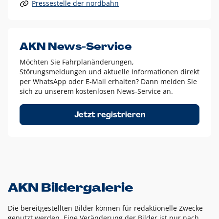
Pressestelle der nordbahn
Alle anderen Logo-Varianten dürfen nur in Ausnahmefällen
eingesetzt werden und bedürfen der vorherigen Absprache
mit der Marketingabteilung.
Diese Ausnahmen sind zum Beispiel:
AKN News-Service
weißes Logo auf anderen farbigen Hintergründen als
Möchten Sie Fahrplanänderungen,
dem AKN Blau,
Störungsmeldungen und aktuelle Informationen direkt
weißes Logo auf Fotohintergründen,
per WhatsApp oder E-Mail erhalten? Dann melden Sie
sich zu unserem kostenlosen News-Service an.
schwarzes Logo für reine Schwarz-Weiß-Umsetzungen
Um das Logo herum muss ein Schutzraum von jeweils einer
Jetzt registrieren
Höhe bzw. Breite des N aus AKN in alle Richtungen
eingehalten werden – ausgehend vom AKN Schriftzug. In
diesem Bereich dürfen keine anderen Logos, Grafikelemente
oder Ähnliches platziert werden.
AKN Bildergalerie
Die bereitgestellten Bilder können für redaktionelle Zwecke
genutzt werden. Eine Veränderung der Bilder ist nur nach