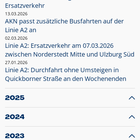
Ersatzverkehr
13.03.2026
AKN passt zusätzliche Busfahrten auf der
Linie A2 an
02.03.2026
Linie A2: Ersatzverkehr am 07.03.2026
zwischen Norderstedt Mitte und Ulzburg Süd
27.01.2026
Linie A2: Durchfahrt ohne Umsteigen in
Quickborner Straße an den Wochenenden
2025
23.12.2025
28
Projekt S5: Start der Bauarbeiten am
F
2024
Bahnhof Henstedt-Ulzburg im Januar 2026
10.12.2024
28
Großprojekt S5: Sperrung der Bahnstraße in
F
2023