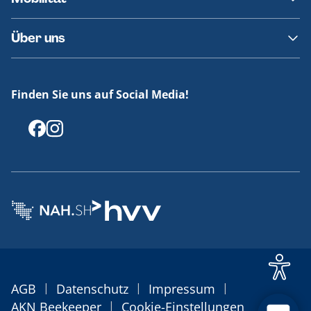
Fundsachen
Häufige Fragen
Barrierefreies Reisen
Über uns
Erklärung Barrierefreiheit
Historie
Medienportal
Finden Sie uns auf Social Media!
Offenlegungen
|
|
|
AGB
Datenschutz
Impressum
|
AKN Beekeeper
Cookie-Einstellungen