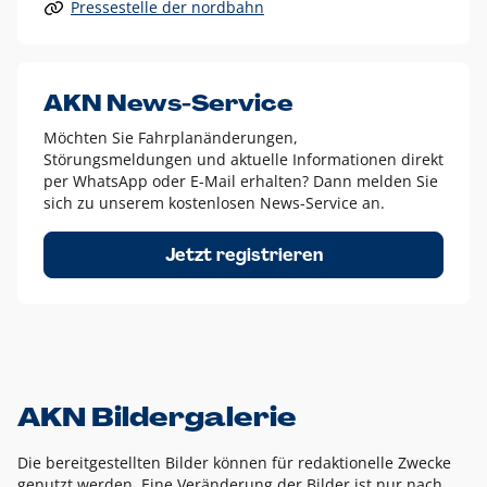
Pressestelle der nordbahn
Alle anderen Logo-Varianten dürfen nur in Ausnahmefällen
eingesetzt werden und bedürfen der vorherigen Absprache
mit der Marketingabteilung.
Diese Ausnahmen sind zum Beispiel:
AKN News-Service
weißes Logo auf anderen farbigen Hintergründen als
Möchten Sie Fahrplanänderungen,
dem AKN Blau,
Störungsmeldungen und aktuelle Informationen direkt
weißes Logo auf Fotohintergründen,
per WhatsApp oder E-Mail erhalten? Dann melden Sie
sich zu unserem kostenlosen News-Service an.
schwarzes Logo für reine Schwarz-Weiß-Umsetzungen
Um das Logo herum muss ein Schutzraum von jeweils einer
Jetzt registrieren
Höhe bzw. Breite des N aus AKN in alle Richtungen
eingehalten werden – ausgehend vom AKN Schriftzug. In
diesem Bereich dürfen keine anderen Logos, Grafikelemente
oder Ähnliches platziert werden.
AKN Bildergalerie
Die bereitgestellten Bilder können für redaktionelle Zwecke
genutzt werden. Eine Veränderung der Bilder ist nur nach