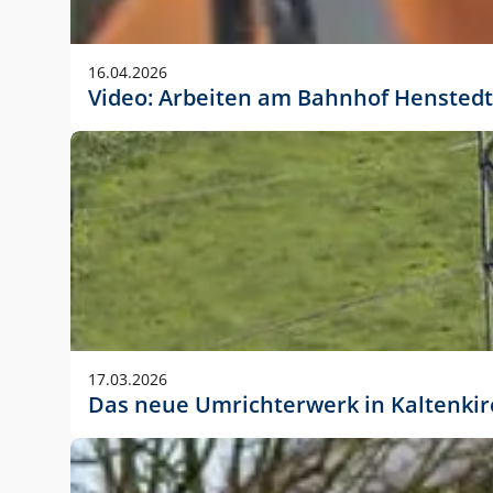
Anwendungsgröße im Layout:
Die Logohöhe beträgt 4 – 10 % der jeweiligen For
16.04.2026
folgende fest definierte Anwendungsgrößen im Lay
Video: Arbeiten am Bahnhof Henstedt
DIN A4 – 11 mm hoch (4 %)
DIN A3 – 15 mm hoch (5 %)
DIN A1 – 39 mm hoch (5 %)
DIN lang – 10 mm hoch (5 %)
1080 x 1080 px – 78 px hoch (7 %)
In Ausnahmefällen darf das Logo jedoch auch größe
stets der vorherigen Absprache mit der Marketinga
17.03.2026
Das neue Umrichterwerk in Kaltenki