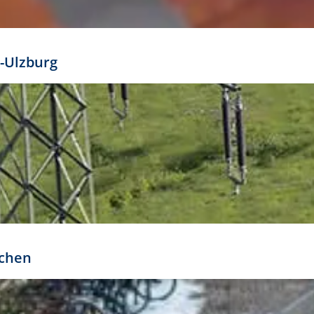
mathöhe. Daraus ergeben sich für gängige Formate
out:
-Ulzburg
r oder kleiner gesetzt werden. Dazu bedarf es jedoch
bteilung.
rchen