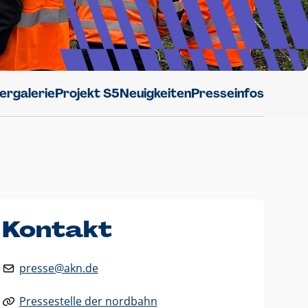
dergalerie
Projekt S5
Neuigkeiten
Presseinfos
Kontakt
presse@akn.de
Pressestelle der nordbahn