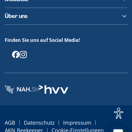
Fundsachen
Häufige Fragen
Barrierefreies Reisen
Über uns
Erklärung Barrierefreiheit
Historie
Medienportal
Finden Sie uns auf Social Media!
Offenlegungen
|
|
|
AGB
Datenschutz
Impressum
|
AKN Beekeeper
Cookie-Einstellungen