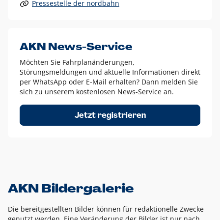
Pressestelle der nordbahn
Alle anderen Logo-Varianten dürfen nur in Ausnahmefällen
eingesetzt werden und bedürfen der vorherigen Absprache
mit der Marketingabteilung.
Diese Ausnahmen sind zum Beispiel:
AKN News-Service
weißes Logo auf anderen farbigen Hintergründen als
Möchten Sie Fahrplanänderungen,
dem AKN Blau,
Störungsmeldungen und aktuelle Informationen direkt
weißes Logo auf Fotohintergründen,
per WhatsApp oder E-Mail erhalten? Dann melden Sie
sich zu unserem kostenlosen News-Service an.
schwarzes Logo für reine Schwarz-Weiß-Umsetzungen
Um das Logo herum muss ein Schutzraum von jeweils einer
Jetzt registrieren
Höhe bzw. Breite des N aus AKN in alle Richtungen
eingehalten werden – ausgehend vom AKN Schriftzug. In
diesem Bereich dürfen keine anderen Logos, Grafikelemente
oder Ähnliches platziert werden.
AKN Bildergalerie
Die bereitgestellten Bilder können für redaktionelle Zwecke
genutzt werden. Eine Veränderung der Bilder ist nur nach