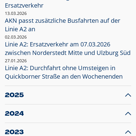
Ersatzverkehr
13.03.2026
AKN passt zusätzliche Busfahrten auf der
Linie A2 an
02.03.2026
Linie A2: Ersatzverkehr am 07.03.2026
zwischen Norderstedt Mitte und Ulzburg Süd
27.01.2026
Linie A2: Durchfahrt ohne Umsteigen in
Quickborner Straße an den Wochenenden
2025
23.12.2025
28
Projekt S5: Start der Bauarbeiten am
F
2024
Bahnhof Henstedt-Ulzburg im Januar 2026
10.12.2024
28
Großprojekt S5: Sperrung der Bahnstraße in
F
2023