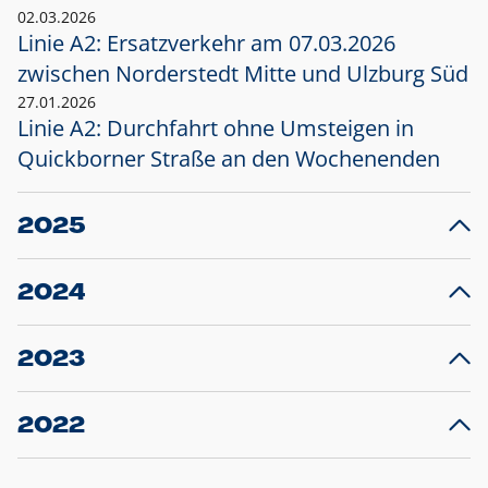
02.03.2026
Linie A2: Ersatzverkehr am 07.03.2026
zwischen Norderstedt Mitte und Ulzburg Süd
27.01.2026
Linie A2: Durchfahrt ohne Umsteigen in
Quickborner Straße an den Wochenenden
2025
23.12.2025
28
Projekt S5: Start der Bauarbeiten am
F
2024
Bahnhof Henstedt-Ulzburg im Januar 2026
10.12.2024
28
Großprojekt S5: Sperrung der Bahnstraße in
F
2023
Ellerau mit Ausweitung des Ersatzverkehrs
20.12.2023
14
Schleswig-Holstein verlängert den
A
2022
Verkehrsvertrag der AKN und bestellt den
T
22.12.2022
12
Expresszug für die Strecke Norderstedt -
Baustart S21 am 16.01.2023: Fahrplan
B