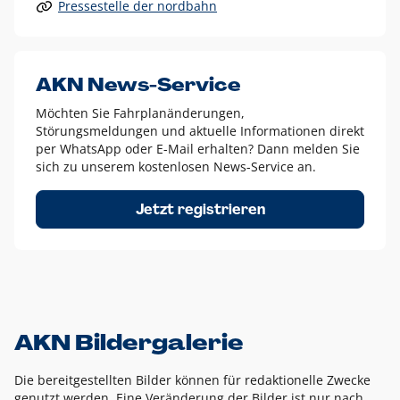
Pressestelle der nordbahn
Alle anderen Logo-Varianten dürfen nur in Ausnahmefällen
eingesetzt werden und bedürfen der vorherigen Absprache
mit der Marketingabteilung.
Diese Ausnahmen sind zum Beispiel:
AKN News-Service
weißes Logo auf anderen farbigen Hintergründen als
Möchten Sie Fahrplanänderungen,
dem AKN Blau,
Störungsmeldungen und aktuelle Informationen direkt
weißes Logo auf Fotohintergründen,
per WhatsApp oder E-Mail erhalten? Dann melden Sie
sich zu unserem kostenlosen News-Service an.
schwarzes Logo für reine Schwarz-Weiß-Umsetzungen
Um das Logo herum muss ein Schutzraum von jeweils einer
Jetzt registrieren
Höhe bzw. Breite des N aus AKN in alle Richtungen
eingehalten werden – ausgehend vom AKN Schriftzug. In
diesem Bereich dürfen keine anderen Logos, Grafikelemente
oder Ähnliches platziert werden.
AKN Bildergalerie
Die bereitgestellten Bilder können für redaktionelle Zwecke
genutzt werden. Eine Veränderung der Bilder ist nur nach