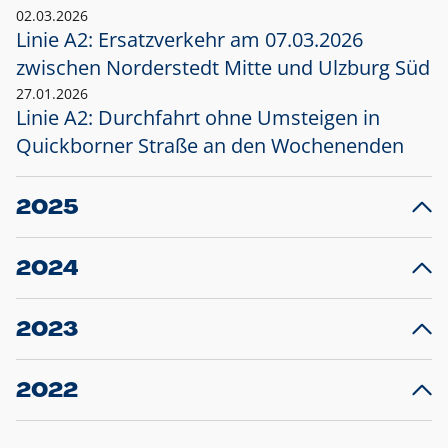
02.03.2026
Linie A2: Ersatzverkehr am 07.03.2026
zwischen Norderstedt Mitte und Ulzburg Süd
27.01.2026
Linie A2: Durchfahrt ohne Umsteigen in
Quickborner Straße an den Wochenenden
2025
23.12.2025
28
Projekt S5: Start der Bauarbeiten am
F
2024
Bahnhof Henstedt-Ulzburg im Januar 2026
10.12.2024
28
Großprojekt S5: Sperrung der Bahnstraße in
F
2023
Ellerau mit Ausweitung des Ersatzverkehrs
20.12.2023
14
Schleswig-Holstein verlängert den
A
2022
Verkehrsvertrag der AKN und bestellt den
T
22.12.2022
12
Expresszug für die Strecke Norderstedt -
Baustart S21 am 16.01.2023: Fahrplan
B