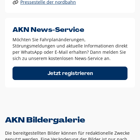
Pressestelle der nordbahn
Alle anderen Logo-Varianten dürfen nur in Ausnahmefällen
eingesetzt werden und bedürfen der vorherigen Absprache
mit der Marketingabteilung.
Diese Ausnahmen sind zum Beispiel:
AKN News-Service
weißes Logo auf anderen farbigen Hintergründen als
Möchten Sie Fahrplanänderungen,
dem AKN Blau,
Störungsmeldungen und aktuelle Informationen direkt
weißes Logo auf Fotohintergründen,
per WhatsApp oder E-Mail erhalten? Dann melden Sie
sich zu unserem kostenlosen News-Service an.
schwarzes Logo für reine Schwarz-Weiß-Umsetzungen
Um das Logo herum muss ein Schutzraum von jeweils einer
Jetzt registrieren
Höhe bzw. Breite des N aus AKN in alle Richtungen
eingehalten werden – ausgehend vom AKN Schriftzug. In
diesem Bereich dürfen keine anderen Logos, Grafikelemente
oder Ähnliches platziert werden.
AKN Bildergalerie
Die bereitgestellten Bilder können für redaktionelle Zwecke
genutzt werden. Eine Veränderung der Bilder ist nur nach