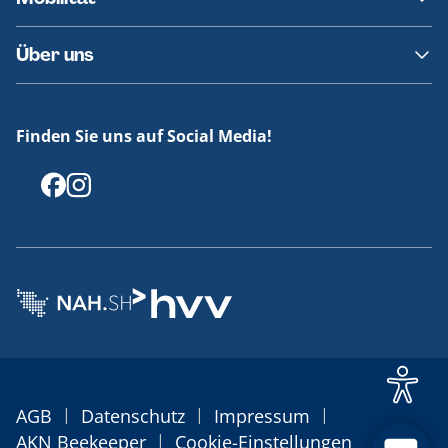
Fundsachen
Häufige Fragen
Barrierefreies Reisen
Über uns
Erklärung Barrierefreiheit
Historie
Medienportal
Finden Sie uns auf Social Media!
Offenlegungen
|
|
|
AGB
Datenschutz
Impressum
|
AKN Beekeeper
Cookie-Einstellungen