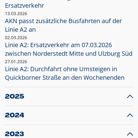
Ersatzverkehr
13.03.2026
AKN passt zusätzliche Busfahrten auf der
Linie A2 an
02.03.2026
Linie A2: Ersatzverkehr am 07.03.2026
zwischen Norderstedt Mitte und Ulzburg Süd
27.01.2026
Linie A2: Durchfahrt ohne Umsteigen in
Quickborner Straße an den Wochenenden
2025
23.12.2025
28
Projekt S5: Start der Bauarbeiten am
F
2024
Bahnhof Henstedt-Ulzburg im Januar 2026
10.12.2024
28
Großprojekt S5: Sperrung der Bahnstraße in
F
2023