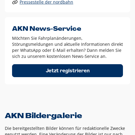
Pressestelle der nordbahn
Alle anderen Logo-Varianten dürfen nur in Ausnahmefällen
eingesetzt werden und bedürfen der vorherigen Absprache
mit der Marketingabteilung.
Diese Ausnahmen sind zum Beispiel:
AKN News-Service
weißes Logo auf anderen farbigen Hintergründen als
Möchten Sie Fahrplanänderungen,
dem AKN Blau,
Störungsmeldungen und aktuelle Informationen direkt
weißes Logo auf Fotohintergründen,
per WhatsApp oder E-Mail erhalten? Dann melden Sie
sich zu unserem kostenlosen News-Service an.
schwarzes Logo für reine Schwarz-Weiß-Umsetzungen
Um das Logo herum muss ein Schutzraum von jeweils einer
Jetzt registrieren
Höhe bzw. Breite des N aus AKN in alle Richtungen
eingehalten werden – ausgehend vom AKN Schriftzug. In
diesem Bereich dürfen keine anderen Logos, Grafikelemente
oder Ähnliches platziert werden.
AKN Bildergalerie
Die bereitgestellten Bilder können für redaktionelle Zwecke
genutzt werden. Eine Veränderung der Bilder ist nur nach