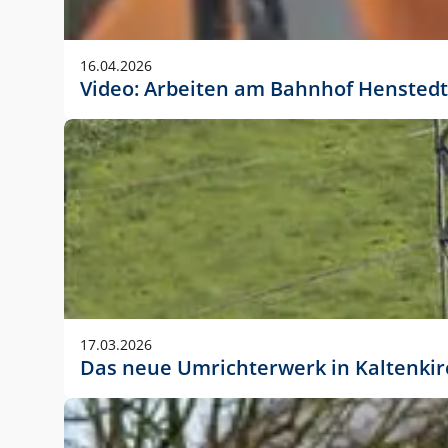
Anwendungsgröße im Layout:
Die Logohöhe beträgt 4 – 10 % der jeweiligen For
16.04.2026
folgende fest definierte Anwendungsgrößen im Lay
Video: Arbeiten am Bahnhof Henstedt
DIN A4 – 11 mm hoch (4 %)
DIN A3 – 15 mm hoch (5 %)
DIN A1 – 39 mm hoch (5 %)
DIN lang – 10 mm hoch (5 %)
1080 x 1080 px – 78 px hoch (7 %)
In Ausnahmefällen darf das Logo jedoch auch größe
stets der vorherigen Absprache mit der Marketinga
17.03.2026
Das neue Umrichterwerk in Kaltenki