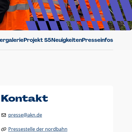
dergalerie
Projekt S5
Neuigkeiten
Presseinfos
Kontakt
presse@akn.de
Pressestelle der nordbahn