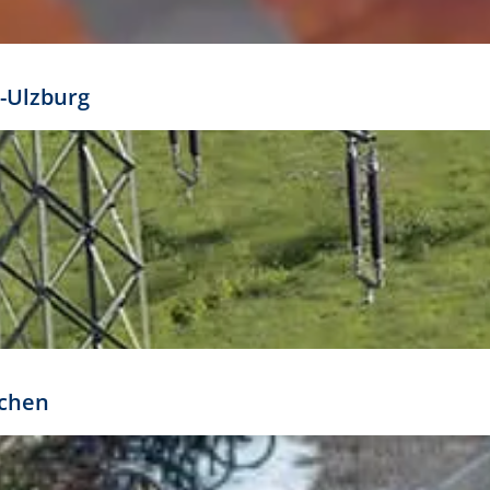
mathöhe. Daraus ergeben sich für gängige Formate
out:
-Ulzburg
r oder kleiner gesetzt werden. Dazu bedarf es jedoch
bteilung.
rchen