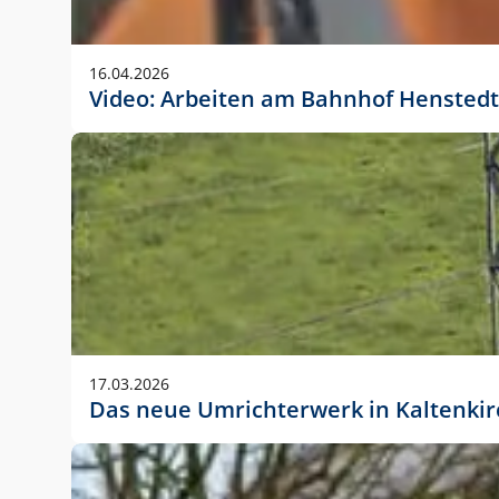
Anwendungsgröße im Layout:
Die Logohöhe beträgt 4 – 10 % der jeweiligen For
16.04.2026
folgende fest definierte Anwendungsgrößen im Lay
Video: Arbeiten am Bahnhof Henstedt
DIN A4 – 11 mm hoch (4 %)
DIN A3 – 15 mm hoch (5 %)
DIN A1 – 39 mm hoch (5 %)
DIN lang – 10 mm hoch (5 %)
1080 x 1080 px – 78 px hoch (7 %)
In Ausnahmefällen darf das Logo jedoch auch größe
stets der vorherigen Absprache mit der Marketinga
17.03.2026
Das neue Umrichterwerk in Kaltenki