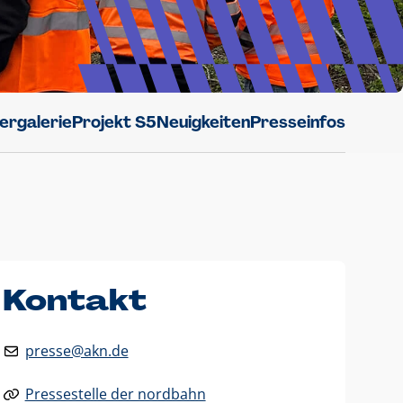
dergalerie
Projekt S5
Neuigkeiten
Presseinfos
Kontakt
presse@akn.de
Pressestelle der nordbahn