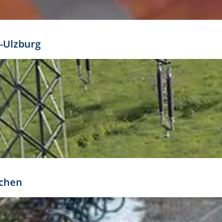
mathöhe. Daraus ergeben sich für gängige Formate
out:
-Ulzburg
r oder kleiner gesetzt werden. Dazu bedarf es jedoch
bteilung.
rchen