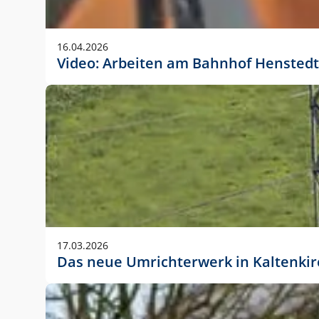
Anwendungsgröße im Layout:
Die Logohöhe beträgt 4 – 10 % der jeweiligen For
16.04.2026
folgende fest definierte Anwendungsgrößen im Lay
Video: Arbeiten am Bahnhof Henstedt
DIN A4 – 11 mm hoch (4 %)
DIN A3 – 15 mm hoch (5 %)
DIN A1 – 39 mm hoch (5 %)
DIN lang – 10 mm hoch (5 %)
1080 x 1080 px – 78 px hoch (7 %)
In Ausnahmefällen darf das Logo jedoch auch größe
stets der vorherigen Absprache mit der Marketinga
17.03.2026
Das neue Umrichterwerk in Kaltenki