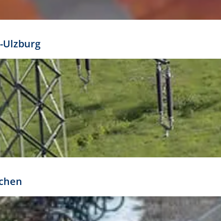
mathöhe. Daraus ergeben sich für gängige Formate
out:
-Ulzburg
r oder kleiner gesetzt werden. Dazu bedarf es jedoch
bteilung.
rchen