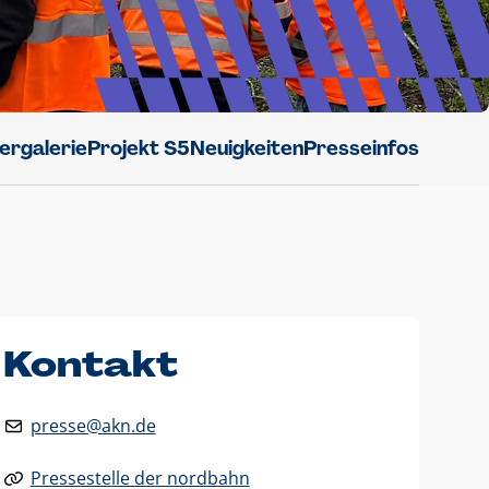
dergalerie
Projekt S5
Neuigkeiten
Presseinfos
Kontakt
presse@akn.de
Pressestelle der nordbahn